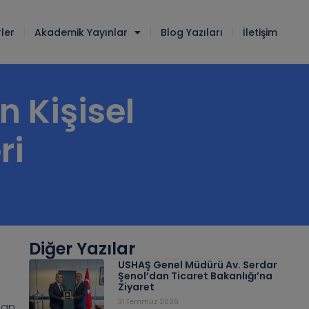
ler
Akademik Yayınlar
Blog Yazıları
İletişim
n Kişisel
ri
Diğer Yazılar
USHAŞ Genel Müdürü Av. Serdar
Şenol’dan Ticaret Bakanlığı’na
Ziyaret
31 Temmuz 2026
ndan