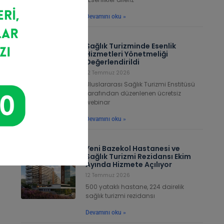
Devamını oku »
Sağlık Turizminde Esenlik
Hizmetleri Yönetmeliği
Değerlendirildi
12 Temmuz 2026
Uluslararası Sağlık Turizmi Enstitüsü
tarafından düzenlenen ücretsiz
webinar
Devamını oku »
Yeni Bazekol Hastanesi ve
Sağlık Turizmi Rezidansı Ekim
Ayında Hizmete Açılıyor
12 Temmuz 2026
500 yataklı hastane, 224 dairelik
sağlık turizmi rezidansı
Devamını oku »