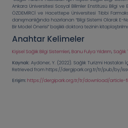
Ankara Üniversitesi Sosyal Bilimler Enstitüsü Bilgi ve
ÖZDEMİRCİ ve Hacettepe Üniversitesi Tıbbi Farmako
danışmanlığında hazırlanan “Bilgi Sistemi Olarak E-Nab
Bir Model Önerisi” başlıklı doktora tezinin kitaplaştırılmış
Anahtar Kelimeler
Kişisel Sağlık Bilgi Sistemleri
,
Banu Fulya Yıldırım
,
Sağlık 
Kaynak:
Aydöner, Y. (2022). Sağlık Turizmi Hastaları İçin
Retrieved from https://dergipark.org.tr/tr/pub/by/i
Erişim:
https://dergipark.org.tr/tr/download/article-f