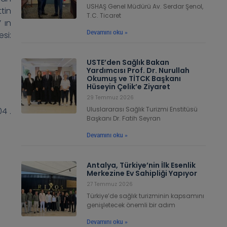
USHAŞ Genel Müdürü Av. Serdar Şenol,
tin
T.C. Ticaret
 ın
Devamını oku »
si:
USTE’den Sağlık Bakan
Yardımcısı Prof. Dr. Nurullah
Okumuş ve TİTCK Başkanı
Hüseyin Çelik’e Ziyaret
29 Temmuz 2026
Uluslararası Sağlık Turizmi Enstitüsü
04 .
Başkanı Dr. Fatih Seyran
Devamını oku »
Antalya, Türkiye’nin İlk Esenlik
Merkezine Ev Sahipliği Yapıyor
27 Temmuz 2026
Türkiye’de sağlık turizminin kapsamını
genişletecek önemli bir adım
Devamını oku »