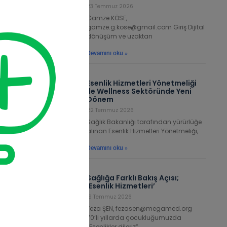
23 Temmuz 2026
Gamze KÖSE,
gamze.g.kose@gmail.com Giriş Dijital
dönüşüm ve uzaktan
Devamını oku »
Esenlik Hizmetleri Yönetmeliği
ile Wellness Sektöründe Yeni
Dönem
22 Temmuz 2026
Sağlık Bakanlığı tarafından yürürlüğe
alınan Esenlik Hizmetleri Yönetmeliği,
Devamını oku »
Sağlığa Farklı Bakış Açısı;
‘Esenlik Hizmetleri’
19 Temmuz 2026
Feza ŞEN, fezasen@megamed.org
70’li yıllarda çocukluğumuzda
“Esenlikler dileriz”