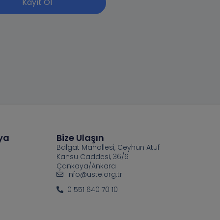
Kayıt Ol
ya
Bize Ulaşın
Balgat Mahallesi, Ceyhun Atuf
Kansu Caddesi, 36/6
Çankaya/Ankara
info@uste.org.tr
0 551 640 70 10