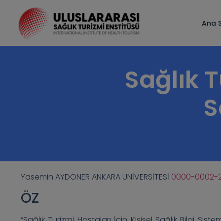
Ana 
Sağlık T
S
Yasemin AYDÖNER ANKARA ÜNİVERSİTESİ
0000-0002-2
ÖZ
“Sağlık Turizmi Hastaları İçin Kişisel Sağlık Bilgi Sist