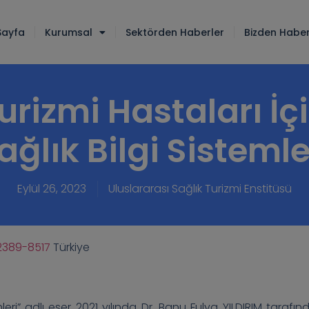
Sayfa
Kurumsal
Sektörden Haberler
Bizden Haber
urizmi Hastaları İçi
ağlık Bilgi Sistemle
Eylül 26, 2023
Uluslararası Sağlık Turizmi Enstitüsü
389-8517
Türkiye
emleri” adlı eser 2021 yılında Dr. Banu Fulya YILDIRIM tarafı