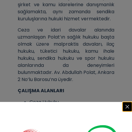
şirket ve kamu idarelerine danışmanlık
sağlamakta, aynı zamanda sendika
kuruluşlarına hukuki hizmet vermektedir.
Ceza ve idari davalar alanında
uzmanlaşan Polat’ın sağlık hukuku başta
olmak üzere malpraktis davaları, ilaç
hukuku, tüketici hukuku, kamu ihale
hukuku, sendika hukuku ve spor hukuku
alanlarında da deneyimleri
bulunmaktadır. Av. Abdullah Polat, Ankara
2 No’lu Barosu’na üyedir.
ÇALIŞMA ALANLARI
Ceza Hukuku
İdare Hukuku
İlaç ve Sağlık Hukuku
Spor Hukuku
Tüketici Hukuku