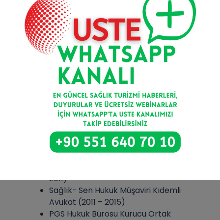
Kamu İhale Hukuku
Sendikalar Hukuku
Malpraktis Davaları
Alacak Davaları
Medya Hukuku
Aile Hukuku
EĞİTİM
Lisans, Dokuz Eylül Üniversitesi Hukuk
Fakültesi (2008)
MESLEKİ DENEYİM
Adalet Hukuk Bürosu Avukat (2009 –
2011)
Sağlık- Sen Hukuk Müşaviri Kıdemli
Avukat (2011 – 2015)
PGS Hukuk Bürosu Kurucu Ortak