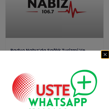
Radyo Nabız’da Sağlık Turizmi Ve
USTE’nin Gelecek Vizyonu Konuşuldu
Türkiye’nin ilk ve tek sağlık radyosu Radyo Nabız
106.7’de yayınlanan programda, Dr. Fzt. Demet
Ensari Şaylı,
Devamını Oku >