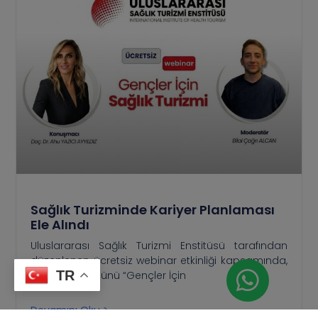
Sağlık Turizminde Kariyer Planlaması
Ele Alındı
Uluslararası Sağlık Turizmi Enstitüsü tarafından
düzenlenen ücretsiz webinar etkinliği kapsamında,
TR
12 Mayıs Salı günü “Gençler İçin
Devamını Oku >