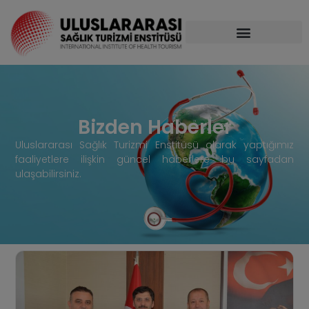
Bizden Haberler
Uluslararası Sağlık Turizmi Enstitüsü olarak yaptığımız
faaliyetlere ilişkin güncel haberlere bu sayfadan
ulaşabilirsiniz.