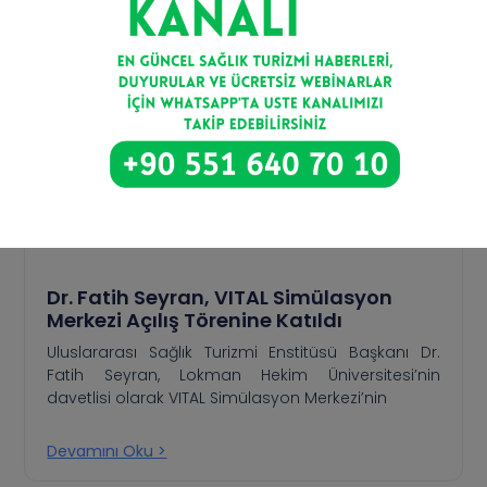
Dr. Fatih Seyran, VITAL Simülasyon
Merkezi Açılış Törenine Katıldı
Uluslararası Sağlık Turizmi Enstitüsü Başkanı Dr.
Fatih Seyran, Lokman Hekim Üniversitesi’nin
davetlisi olarak VITAL Simülasyon Merkezi’nin
Devamını Oku >