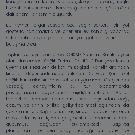
konuşmacıların katkılarıyla gerçekleşen toplantı, sağlık
hizmet sunucularının karşılaştığı sorunların çözümüne
dair önemli bir zemin oluşturdu.
Bu kıymetli organizasyon, özel sağlık sektörü için yol
gösterici tartışmalara ve önerilere ev sahipliği yaparak,
sektördeki paydaşları bir araya getiren verimli bir
buluşma oldu.
Toplantıya; aynı zamanda OHSAD Yönetim Kurulu üyesi
olan Uluslararası Sağlık Turizmi Enstitüsü Danışma Kurulu
Üyemiz Dr. Feza Şen de katılım sağladı. Panelin ardından
kısa bir değerlendirmede bulunan Dr. Feza Şen, özel
sağlık kuruluşlarının mevzuat ve uygulama süreçlerinde
yaşadığı deneyimlerin bu tür platformlarda
paylaşılmasının büyük önem taşıdığını belirterek, “Bu tür
toplantılar, sadece sorunların tespiti açısından değil,
çözüm yollarının birlikte geliştirilebilmesi açısından da
çok kıymetlidir. Sağlık turizmi açısından da özel sektörün
mevzuatla uyum içinde gelişmesi, uluslararası rekabet
gücümüzü doğrudan etkilemektedir. Sağlıkta
planlamanın yeniden dizayn edildiği bu dönemde