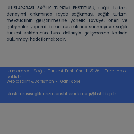
ULUSLARARASI SAĞLIK TURİZMİ ENSTİTÜSÜ; sağlık turizmi
deneyimi anlamında fayda sağlamayı, sağlık turizmi
mevzuatının geliştirilmesine yönelik tavsiye, öneri ve
çalışmalar yaparak kamu kurumlarına sunmayı ve sağlık
turizmi sektörünün tüm dallarıyla gelişmesine katkıda
bulunmayı hedeflemektedir.
Uluslararası Sağlık Turizmi Enstitüsü I 2026 I Tüm hakkı
saklıdır
Web tasarım & Danışmanlık :
Gani Köse
uluslararasisaglikturizmienstitusudernegi@hs01.kep.tr