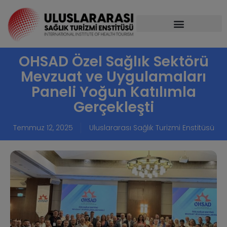
OHSAD Özel Sağlık Sektörü
Mevzuat ve Uygulamaları
Paneli Yoğun Katılımla
Gerçekleşti
Temmuz 12, 2025
Uluslararası Sağlık Turizmi Enstitüsü