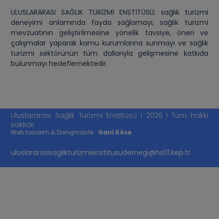
ULUSLARARASI SAĞLIK TURİZMİ ENSTİTÜSÜ; sağlık turizmi
deneyimi anlamında fayda sağlamayı, sağlık turizmi
mevzuatının geliştirilmesine yönelik tavsiye, öneri ve
çalışmalar yaparak kamu kurumlarına sunmayı ve sağlık
turizmi sektörünün tüm dallarıyla gelişmesine katkıda
bulunmayı hedeflemektedir.
Uluslararası Sağlık Turizmi Enstitüsü I 2026 I Tüm hakkı
saklıdır
Web tasarım & Danışmanlık :
Gani Köse
uluslararasisaglikturizmienstitusudernegi@hs01.kep.tr