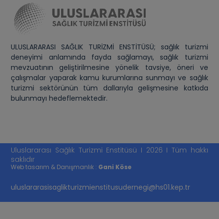
ULUSLARARASI SAĞLIK TURİZMİ ENSTİTÜSÜ; sağlık turizmi
deneyimi anlamında fayda sağlamayı, sağlık turizmi
mevzuatının geliştirilmesine yönelik tavsiye, öneri ve
çalışmalar yaparak kamu kurumlarına sunmayı ve sağlık
turizmi sektörünün tüm dallarıyla gelişmesine katkıda
bulunmayı hedeflemektedir.
Uluslararası Sağlık Turizmi Enstitüsü I 2026 I Tüm hakkı
saklıdır
Web tasarım & Danışmanlık :
Gani Köse
uluslararasisaglikturizmienstitusudernegi@hs01.kep.tr