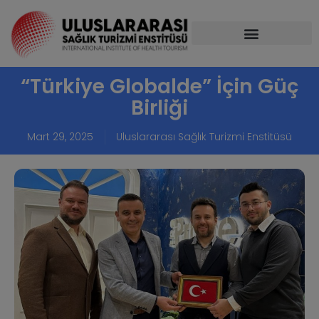
“Türkiye Globalde” İçin Güç
Birliği
Mart 29, 2025
Uluslararası Sağlık Turizmi Enstitüsü