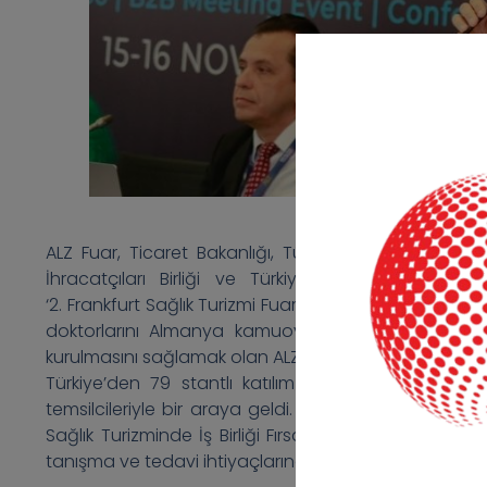
ALZ Fuar, Ticaret Bakanlığı, Türkiye Odalar ve Borsal
İhracatçıları Birliği ve Türkiye Seyahat Acentalar
‘2. Frankfurt Sağlık Turizmi Fuarı’ düzenledi. Amacı Türk
doktorlarını Almanya kamuoyuna tanıtmak ve Türkiy
kurulmasını sağlamak olan ALZ Fuar yoğun ilgi topladı
Türkiye’den 79 stantlı katılım olan fuarın ziyaretç
temsilcileriyle bir araya geldi. Çeşitli branşlardan
Sağlık Turizminde İş Birliği Fırsatları Konferansı düz
tanışma ve tedavi ihtiyaçlarına ilişkin fikir alma imkan