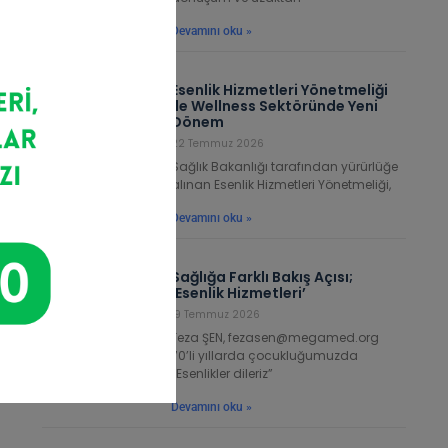
Devamını oku »
Esenlik Hizmetleri Yönetmeliği
ile Wellness Sektöründe Yeni
Dönem
22 Temmuz 2026
Sağlık Bakanlığı tarafından yürürlüğe
alınan Esenlik Hizmetleri Yönetmeliği,
Devamını oku »
Sağlığa Farklı Bakış Açısı;
‘Esenlik Hizmetleri’
19 Temmuz 2026
Feza ŞEN, fezasen@megamed.org
70’li yıllarda çocukluğumuzda
“Esenlikler dileriz”
Devamını oku »