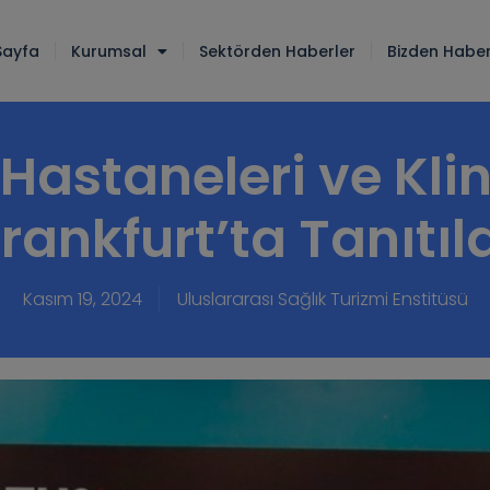
Sayfa
Kurumsal
Sektörden Haberler
Bizden Haber
Hastaneleri ve Klin
rankfurt’ta Tanıtıl
Kasım 19, 2024
Uluslararası Sağlık Turizmi Enstitüsü