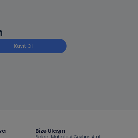
n
Kayıt Ol
ya
Bize Ulaşın
Balgat Mahallesi, Ceyhun Atuf