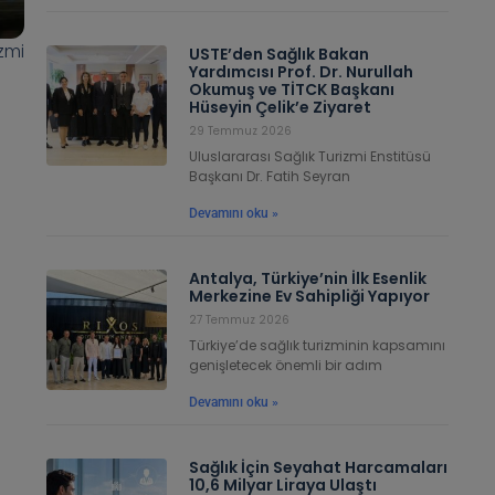
zmi
USTE’den Sağlık Bakan
Yardımcısı Prof. Dr. Nurullah
Okumuş ve TİTCK Başkanı
Hüseyin Çelik’e Ziyaret
29 Temmuz 2026
Uluslararası Sağlık Turizmi Enstitüsü
Başkanı Dr. Fatih Seyran
Devamını oku »
Antalya, Türkiye’nin İlk Esenlik
Merkezine Ev Sahipliği Yapıyor
27 Temmuz 2026
Türkiye’de sağlık turizminin kapsamını
genişletecek önemli bir adım
Devamını oku »
Sağlık İçin Seyahat Harcamaları
10,6 Milyar Liraya Ulaştı