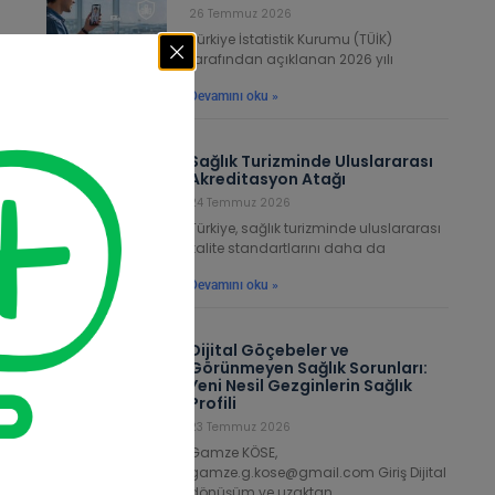
26 Temmuz 2026
Türkiye İstatistik Kurumu (TÜİK)
tarafından açıklanan 2026 yılı
Devamını oku »
Sağlık Turizminde Uluslararası
Akreditasyon Atağı
24 Temmuz 2026
Türkiye, sağlık turizminde uluslararası
kalite standartlarını daha da
met
nde
Devamını oku »
i ve
eri
Dijital Göçebeler ve
Görünmeyen Sağlık Sorunları:
Yeni Nesil Gezginlerin Sağlık
nik
Profili
ası
23 Temmuz 2026
rla
Gamze KÖSE,
gamze.g.kose@gmail.com Giriş Dijital
dönüşüm ve uzaktan