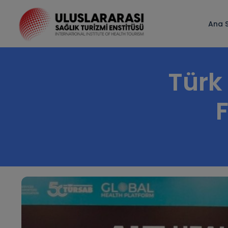
Ana 
Türk 
F