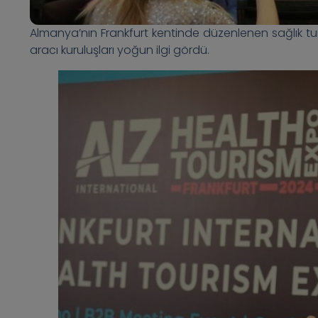
Almanya’nın Frankfurt kentinde düzenlenen sağlık turizm
aracı kuruluşları yoğun ilgi gördü.