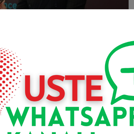
ar Birliği (TOBB), Dış Ekonomik İlişkiler Kurulu (DEİK), Hiz
ı Birliği’nin (TÜRSAB) desteğiyle 15-16 Kasım tarihleri
iye’nin önde gelen hastanelerini, klinikleri, termal tesislerin
e ile Almanya arasında sağlık alanında yeni iş birlikl
.
ileri, kendi sahalarında önde gelen farklı hastane ve kli
 uzman doktorların da yer aldığı fuar kapsamında Uluslarar
enlendi. Fuara katılanlar, farklı branşlardan uzman doktorla
ı buldu.