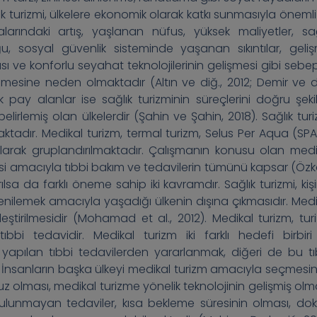
ık turizmi, ülkelere ekonomik olarak katkı sunmasıyla önemli 
larındaki artış, yaşlanan nüfus, yüksek maliyetler, sağ
u, sosyal güvenlik sisteminde yaşanan sıkıntılar, geliş
sı ve konforlu seyahat teknolojilerinin gelişmesi gibi sebep
ümesine neden olmaktadır (Altın ve diğ., 2012; Demir ve di
ay alanlar ise sağlık turizminin süreçlerini doğru şeki
belirlemiş olan ülkelerdir (Şahin ve Şahin, 2018). Sağlık tur
ktadır. Medikal turizm, termal turizm, Selus Per Aqua (SPA
i olarak gruplandırılmaktadır. Çalışmanın konusu olan medi
rilmesi amacıyla tıbbi bakım ve tedavilerin tümünü kapsar (Öz
tırılsa da farklı öneme sahip iki kavramdır. Sağlık turizmi, kiş
enilemek amacıyla yaşadığı ülkenin dışına çıkmasıdır. Medi
eştirilmesidir (Mohamad et al., 2012). Medikal turizm, tur
i tedavidir. Medikal turizm iki farklı hedefi birbiri 
yapılan tıbbi tedavilerden yararlanmak, diğeri de bu tı
012). İnsanların başka ülkeyi medikal turizm amacıyla seçmesi
z olması, medikal turizme yönelik teknolojinin gelişmiş olma
 bulunmayan tedaviler, kısa bekleme süresinin olması, dok