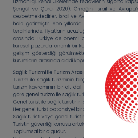
uzmanlığı, kendi ülkelerinde tedavilerin sigorta ka
Şengül ve Çora, 2020). Örneğin, İsrail ve Avrupa’d
cezbetmektedirler. İsrail ve Avrupa’daki bazı hastanel
hale getirmiştir. Son yıllarda hastalar tedavi olm
tercihlerinde, fiyatların ucuzluğu ve hizmetin kalitesi ö
arasında Türkiye de önemli bir destinasyondur. Lite
küresel pazarda önemli bir konuma gelmekte olduğu,
gelişim gösterdiği görülmektedir. Bununla beraber
kurumların arasında ciddi kopukluklar bulunmaktadır. 
Sağlık Turizmi ile Turizm Arasındaki Ortak ve Ayırıcı 
Turizm ile sağlık turizminin birçok ortak noktası ve ayı
turizm kavramının bir alt dalı olmasıdır. Genel turizm 
göre genel turizm ile sağlık turizminin ortak özellikleri
Genel turist ile sağlık turistinin seyahat, rehberlik, ko
Her genel turist potansiyel bir sağlık turisti olabilmekte
Sağlık turisti veya genel turist her iki kolun da müşteri
Turistin güvenliği konusu ortak bir paydaştır.
Toplumsal bir olgudur.