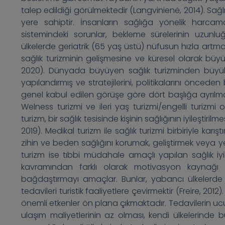
talep edildiği görülmektedir (Langvinienė, 2014). Sağl
yere sahiptir. İnsanların sağlığa yönelik harcama
sistemindeki sorunlar, bekleme sürelerinin uzunluğ
ülkelerde geriatrik (65 yaş üstü) nüfusun hızla artma
sağlık turizminin gelişmesine ve küresel olarak büy
2020). Dünyada büyüyen sağlık turizminden büyük p
yapılandırmış ve stratejilerini, politikalarını önceden 
genel kabul edilen görüşe göre dört başlığa ayrılma
Welness turizmi ve ileri yaş turizmi/engelli turizm
turizm, bir sağlık tesisinde kişinin sağlığının iyileşti
2019). Medikal turizm ile sağlık turizmi birbiriyle karış
zihin ve beden sağlığını korumak, geliştirmek veya y
turizm ise tıbbi müdahale amaçlı yapılan sağlık iyil
kavramından farklı olarak motivasyon kaynağı tıbb
bağdaştırmayı amaçlar. Bunlar, yabancı ülkelerde 
tedavileri turistik faaliyetlere çevirmektir (Freire, 2
önemli etkenler ön plana çıkmaktadır. Tedavilerin ucu
ulaşım maliyetlerinin az olması, kendi ülkelerinde