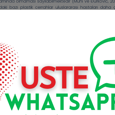
psamında olmaması sayılabilmektedir (Muhi ve Đurković, 20
aki bazı plastik cerrahlar uluslararası hastaları daha 
erin, sağlık sistemlerinin iyi olması da itibar açısından ca
ak amacıyla başka ülkeleri tercih etmeye başlamışlardır.
n plana çıkmıştır. Hastaların, bu kriterlerde tercih ettiği ülk
ratür incelendiğinde, turizm dalları arasında medikal turi
 hem tedavi alternatifleri hem de ekonomik olarak hızlı 
 Türkiye’de medikal turizmde yer alan sektörlerin ve k
(De Arellano, 2007).
Özellikler
rıcı özellikleri vardır. Bunun sebebi ise sağlık turizminin g
ile sağlık turizminin ortak özellikleri aşağıda verilmiştir. 
 şunlardır (Doğan ve Aslan, 2019):
naklama gibi süreçleri benzer şekilde işlemektedir.
dir.
si olabilmektedir.