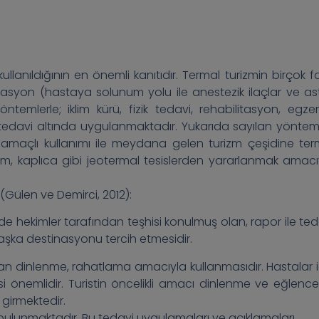
llanıldığının en önemli kanıtıdır. Termal turizmin birçok far
lasyon (hastaya solunum yolu ile anestezik ilaçlar ve as
ntemlerle; iklim kürü, fizik tedavi, rehabilitasyon, egzers
r tedavi altında uygulanmaktadır. Yukarıda sayılan yönteml
 amaçlı kullanımı ile meydana gelen turizm çeşidine ter
izm, kaplıca gibi jeotermal tesislerden yararlanmak amacı
r (Gülen ve Demirci, 2012):
de hekimler tarafından teşhisi konulmuş olan, rapor ile ted
başka destinasyonu tercih etmesidir.
ardan dinlenme, rahatlama amacıyla kullanmasıdır. Hastalar i
mesi önemlidir. Turistin öncelikli amacı dinlenme ve eğlenced
 girmektedir.
 bulunmaktadır. Bu tedavi uygulamaları ve açıklamaları