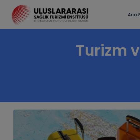
Ana 
Turizm v