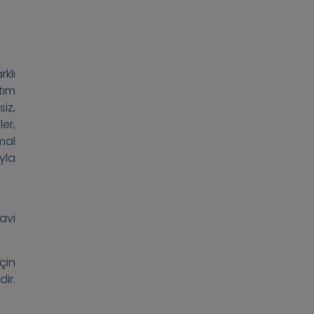
klı
tım
iz,
er,
mal
yla
avi
çin
ir.