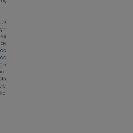
yaş
cek
çin
 ve
lay
 da
nda
lık
klı
ötik
vić,
kal