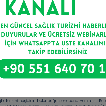
tılı birçok sektörü oluştururlar.
ır. Genel turizm ile sağlık turizminin ortak özellikleri
 şunlardır (Doğan ve Aslan, 2019):
akat medikal turizm, sağlık turizminin alt dalıdır.
kat, gayret ve emek gerekmektedir.
etiri sağlamaktadır. Daha fazla döviz girdisi sağlamaktadı
 turistinin hareket yönü maliyetler, kalite ile bekleme sürel
mektedir
ğlık turizmi çeşidinin bulunduğu sonucuna varılmıştır. Bunl