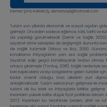
Demet ŞAYLI KARAKUŞ, demetsayli@hotmail.com
Turizm son yıllarda ekonomik ve sosyal açıdan gide
gelmiştir. Önceden sadece eğlence, tatil, tarihi ve kü
da yapıldığı görülmektedir (Demir ve Sağlık, 2020)
seyahat etme sebepleri de değişmiştir. Bununla berab
de sağlık turizmidir (Altsoy ve Boz, 2019). Günü
konaklama ihtiyaçlarının yanı sıra sağlık probleml
Seyahat edip geçici konaklayarak tedavi olmayı hed
ortaya çıkarmıştır (Tontuş, 2018). Sağlık nedeniyle 
beri kaplıcalara ve kıyı bölgelerine gelen turistler içi
kadar önemli olduğu, bazı ülkelerin yurt dışına ç
anlaşılmaktadır. Turizm sektörünün gelişmesi ile insanl
turizmi de bu istek ve ihtiyaçlarla birlikte gelişme
insanların yüksek kalite düşük fiyat politikası izleyen
2017). İnsanların bu tercihinde beden, zihin ve ruh 
beslenme gibi somut faydanın yanında sağlıklı yaşam