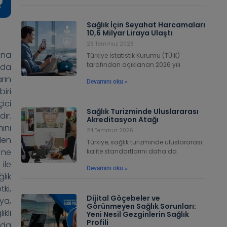
Sağlık İçin Seyahat Harcamaları
10,6 Milyar Liraya Ulaştı
26 Temmuz 2026
una
Türkiye İstatistik Kurumu (TÜİK)
tarafından açıklanan 2026 yılı
rda
rın
Devamını oku »
iri
ici
Sağlık Turizminde Uluslararası
ır.
Akreditasyon Atağı
ını
24 Temmuz 2026
den
Türkiye, sağlık turizminde uluslararası
n ne
kalite standartlarını daha da
ile
Devamını oku »
ğlık
ki,
Dijital Göçebeler ve
ya,
Görünmeyen Sağlık Sorunları:
klı
Yeni Nesil Gezginlerin Sağlık
Profili
 da