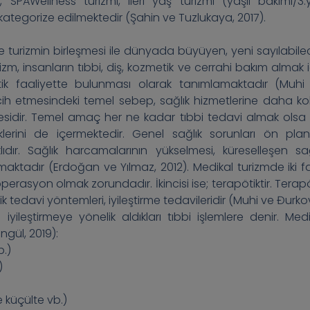
, SPAWellness turizmi, ileri yaş turizmi (yaşlı bakımı/3.
k kategorize edilmektedir (Şahin ve Tuzlukaya, 2017).
p ve turizmin birleşmesi ile dünyada büyüyen, yeni sayılabile
zm, insanların tıbbi, diş, kozmetik ve cerrahi bakım almak i
tik faaliyette bulunması olarak tanımlamaktadır (Muhi
ercih etmesindeki temel sebep, sağlık hizmetlerine daha ko
ütmesidir. Temel amaç her ne kadar tıbbi tedavi almak olsa
erini de içermektedir. Genel sağlık sorunları ön pla
dır. Sağlık harcamalarının yükselmesi, küreselleşen sağ
aktadır (Erdoğan ve Yılmaz, 2012). Medikal turizmde iki far
 operasyon olmak zorundadır. İkincisi ise; terapötiktir. Terap
ik tedavi yöntemleri, iyileştirme tedavileridir (Muhi ve Đurko
ı iyileştirmeye yönelik aldıkları tıbbi işlemlere denir. Medi
engül, 2019):
b.)
)
 küçülte vb.)