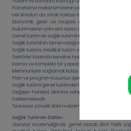
Yatırım ve istihdam kaynağı oluştururlar.
Pazarlama mekanizmasının piyasası vardır.
Her iki kolun da ortak noktası insandır. Birbiri ile bağlan
Ekonomik getiri ve müşteri memnuniyeti ortak amaçt
bulunmasının yanı sıra ayırıcı özellikleri de mevcuttur.
Genel turizm ile sağlık turizminin ayırıcı özellikleri ise
Sağlık turizminin temel odağı insan sağlığıdır.
Sağlık turizmi, medikal turizm olarak da anılmaktadır. F
Sektörler bazında kendine has özellikleri vardır.
Karma ve kompleks bir yapıdadır.
Memnuniyeti sağlamak kolay değildir. Daha fazla dik
Plan ve program kusursuz işlemelidir.
Sağlık turizmi genel turizmden daha fazla ekonomik g
Değişen hareket alanına sahiptir. Bunun sebebi, sağlık
belirlemektedir.
Tedaviye yönelik tıbbi malzemenin bulunması gerek
Sağlık Turizmin Dalları
Literatür incelendiğinde genel olarak dört farklı sa