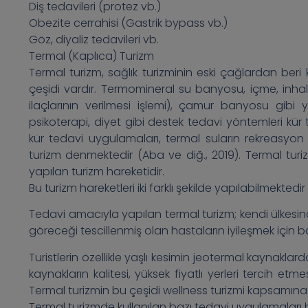
Diş tedavileri (protez vb.)
Obezite cerrahisi (Gastrik bypass vb.)
Göz, diyaliz tedavileri vb.
Termal (Kaplıca) Turizm
Termal turizm, sağlık turizminin eski çağlardan beri ku
çeşidi vardır. Termomineral su banyosu, içme, inha
ilaçlarının verilmesi işlemi), çamur banyosu gibi yö
psikoterapi, diyet gibi destek tedavi yöntemleri kü
kür tedavi uygulamaları, termal suların rekreasyon
turizm denmektedir (Aba ve diğ., 2019). Termal tur
yapılan turizm hareketidir.
Bu turizm hareketleri iki farklı şekilde yapılabilmektedi
Tedavi amacıyla yapılan termal turizm; kendi ülkesin
göreceği tescillenmiş olan hastaların iyileşmek için 
Turistlerin özellikle yaşlı kesimin jeotermal kaynakl
kaynakların kalitesi, yüksek fiyatlı yerleri tercih et
Termal turizmin bu çeşidi wellness turizmi kapsamına
Termal turizmde kullanılan bazı tedavi uygulamaları