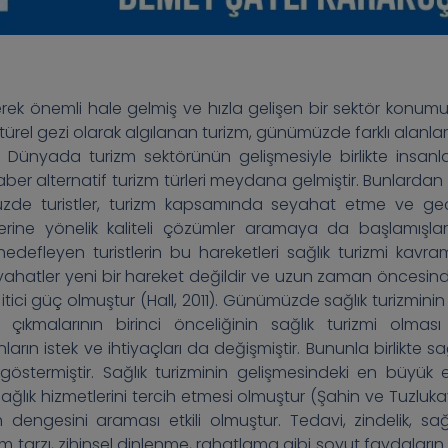
rek önemli hale gelmiş ve hızla gelişen bir sektör konum
ltürel gezi olarak algılanan turizm, günümüzde farklı alanla
. Dünyada turizm sektörünün gelişmesiyle birlikte insanla
er alternatif turizm türleri meydana gelmiştir. Bunlardan b
müzde turistler, turizm kapsamında seyahat etme ve geç
erine yönelik kaliteli çözümler aramaya da başlamışlard
efleyen turistlerin bu hareketleri sağlık turizmi kavram
seyahatler yeni bir hareket değildir ve uzun zaman öncesin
n itici güç olmuştur (Hall, 2011). Günümüzde sağlık turizmini
ıkmalarının birinci önceliğinin sağlık turizmi olması 
arın istek ve ihtiyaçları da değişmiştir. Bununla birlikte sa
 göstermiştir. Sağlık turizminin gelişmesindeki en büyük et
 sağlık hizmetlerini tercih etmesi olmuştur (Şahin ve Tuzluka
dengesini araması etkili olmuştur. Tedavi, zindelik, sağlı
 tarzı, zihinsel dinlenme, rahatlama gibi soyut faydaların