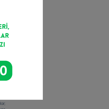
nin
r.
eri
ar;