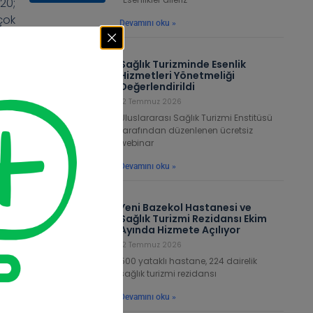
20;
çok
Devamını oku »
zip
 Bu
Sağlık Turizminde Esenlik
eler
Hizmetleri Yönetmeliği
zm,
Değerlendirildi
bir
12 Temmuz 2026
Uluslararası Sağlık Turizmi Enstitüsü
amu
tarafından düzenlenen ücretsiz
webinar
Devamını oku »
enel
Buna
Yeni Bazekol Hastanesi ve
Sağlık Turizmi Rezidansı Ekim
Ayında Hizmete Açılıyor
12 Temmuz 2026
500 yataklı hastane, 224 dairelik
sağlık turizmi rezidansı
Devamını oku »