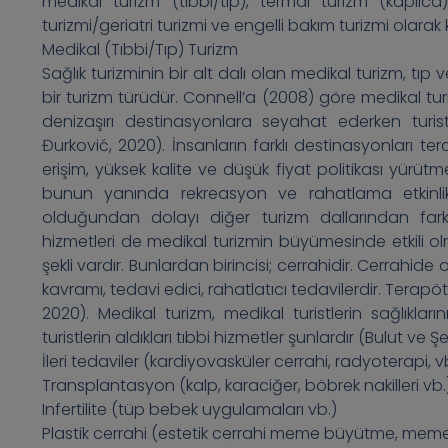
medikal turizm (tıbbi/tıp), termal turizm (kaplıca)
turizmi/geriatri turizmi ve engelli bakım turizmi olara
Medikal (Tıbbi/Tıp) Turizm
Sağlık turizminin bir alt dalı olan medikal turizm, tı
bir turizm türüdür. Connell’a (2008) göre medikal turi
denizaşırı destinasyonlara seyahat ederken turis
Đurković, 2020). İnsanların farklı destinasyonları t
erişim, yüksek kalite ve düşük fiyat politikası yür
bunun yanında rekreasyon ve rahatlama etkinlikl
olduğundan dolayı diğer turizm dallarından farklı
hizmetleri de medikal turizmin büyümesinde etkili olm
şekli vardır. Bunlardan birincisi; cerrahidir. Cerrahide
kavramı, tedavi edici, rahatlatıcı tedavilerdir. Terapöt
2020). Medikal turizm, medikal turistlerin sağlıkların
turistlerin aldıkları tıbbi hizmetler şunlardır (Bulut ve Ş
İleri tedaviler (kardiyovasküler cerrahi, radyoterapi, v
Transplantasyon (kalp, karaciğer, böbrek nakilleri vb.
Infertilite (tüp bebek uygulamaları vb.)
Plastik cerrahi (estetik cerrahi meme büyütme, meme