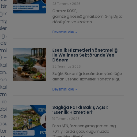
23 Temmuz 2026
bir
Gamze KÖSE,
lık
gamze.g.kose@gmail.com Giriş Dijital
miş
dönüşüm ve uzaktan
ler
Devamını oku »
ğ.,
lde
izmi
Esenlik Hizmetleri Yönetmeliği
ile Wellness Sektöründe Yeni
) –
Dönem
kal
22 Temmuz 2026
kan,
Sağlık Bakanlığı tarafından yürürlüğe
inin
alınan Esenlik Hizmetleri Yönetmeliği,
kal
Devamını oku »
izm
ile
Sağlığa Farklı Bakış Açısı;
bbi
‘Esenlik Hizmetleri’
nde
19 Temmuz 2026
sı,
Feza ŞEN, fezasen@megamed.org
tor
70’li yıllarda çocukluğumuzda
“Esenlikler dileriz”