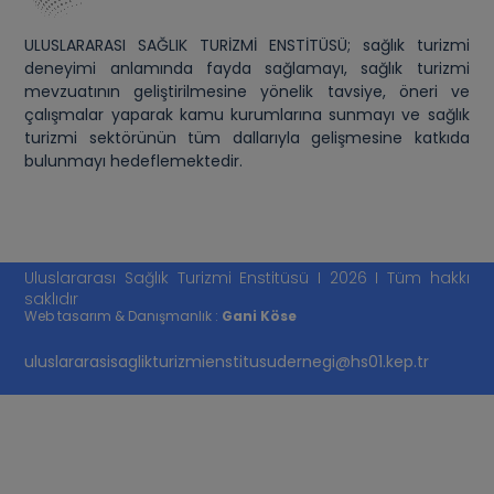
ULUSLARARASI SAĞLIK TURİZMİ ENSTİTÜSÜ; sağlık turizmi
deneyimi anlamında fayda sağlamayı, sağlık turizmi
mevzuatının geliştirilmesine yönelik tavsiye, öneri ve
çalışmalar yaparak kamu kurumlarına sunmayı ve sağlık
turizmi sektörünün tüm dallarıyla gelişmesine katkıda
bulunmayı hedeflemektedir.
Uluslararası Sağlık Turizmi Enstitüsü I 2026 I Tüm hakkı
saklıdır
Web tasarım & Danışmanlık :
Gani Köse
uluslararasisaglikturizmienstitusudernegi@hs01.kep.tr