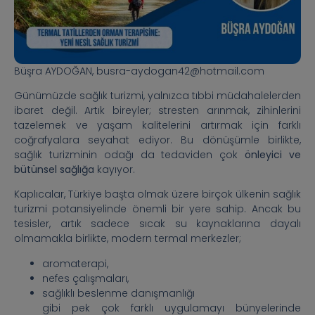
Büşra AYDOĞAN, busra-aydogan42@hotmail.com
Günümüzde sağlık turizmi, yalnızca tıbbi müdahalelerden
ibaret değil. Artık bireyler; stresten arınmak, zihinlerini
tazelemek ve yaşam kalitelerini artırmak için farklı
coğrafyalara seyahat ediyor. Bu dönüşümle birlikte,
sağlık turizminin odağı da tedaviden çok
önleyici ve
bütünsel sağlığa
kayıyor.
Kaplıcalar, Türkiye başta olmak üzere birçok ülkenin sağlık
turizmi potansiyelinde önemli bir yere sahip. Ancak bu
tesisler, artık sadece sıcak su kaynaklarına dayalı
olmamakla birlikte, modern termal merkezler;
aromaterapi,
nefes çalışmaları,
sağlıklı beslenme danışmanlığı
gibi pek çok farklı uygulamayı bünyelerinde