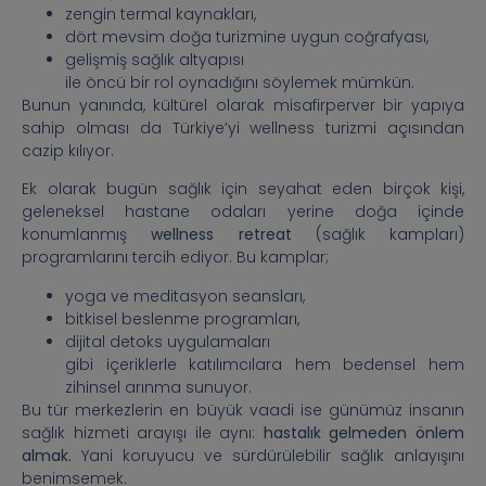
zengin termal kaynakları,
dört mevsim doğa turizmine uygun coğrafyası,
gelişmiş sağlık altyapısı
ile öncü bir rol oynadığını söylemek mümkün.
Bunun yanında, kültürel olarak misafirperver bir yapıya
sahip olması da Türkiye’yi wellness turizmi açısından
cazip kılıyor.
Ek olarak bugün sağlık için seyahat eden birçok kişi,
geleneksel hastane odaları yerine doğa içinde
konumlanmış
wellness retreat
(sağlık kampları)
programlarını tercih ediyor. Bu kamplar;
yoga ve meditasyon seansları,
bitkisel beslenme programları,
dijital detoks uygulamaları
gibi içeriklerle katılımcılara hem bedensel hem
zihinsel arınma sunuyor.
Bu tür merkezlerin en büyük vaadi ise günümüz insanın
sağlık hizmeti arayışı ile aynı:
hastalık gelmeden önlem
almak.
Yani koruyucu ve sürdürülebilir sağlık anlayışını
benimsemek.