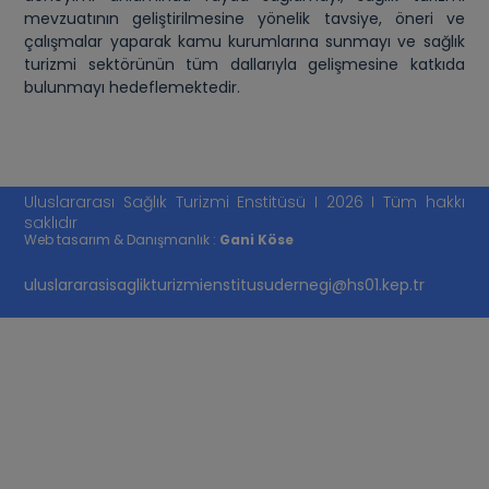
mevzuatının geliştirilmesine yönelik tavsiye, öneri ve
çalışmalar yaparak kamu kurumlarına sunmayı ve sağlık
turizmi sektörünün tüm dallarıyla gelişmesine katkıda
bulunmayı hedeflemektedir.
Uluslararası Sağlık Turizmi Enstitüsü I 2026 I Tüm hakkı
saklıdır
Web tasarım & Danışmanlık :
Gani Köse
uluslararasisaglikturizmienstitusudernegi@hs01.kep.tr