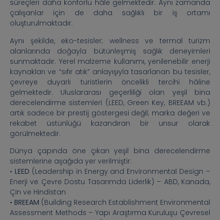
süreçleri daha konforlu hâle gelmektedir. Aynı zamanda
çalışanlar için de daha sağlıklı bir iş ortamı
oluşturulmaktadır.
Aynı şekilde, eko-tesisler; wellness ve termal turizm
alanlarında doğayla bütünleşmiş sağlık deneyimleri
sunmaktadır. Yerel malzeme kullanımı, yenilenebilir enerji
kaynakları ve “sıfır atık” anlayışıyla tasarlanan bu tesisler,
çevreye duyarlı turistlerin öncelikli tercihi hâline
gelmektedir. Uluslararası geçerliliği olan yeşil bina
derecelendirme sistemleri (LEED, Green Key, BREEAM vb.)
artık sadece bir prestij göstergesi değil; marka değeri ve
rekabet üstünlüğü kazandıran bir unsur olarak
görülmektedir.
Dünya çapında öne çıkan yeşil bina derecelendirme
sistemlerine aşağıda yer verilmiştir:
•
LEED
(Leadership in Energy and Environmental Design –
Enerji ve Çevre Dostu Tasarımda Liderlik) – ABD, Kanada,
Çin ve Hindistan
•
BREEAM
(Building Research Establishment Environmental
Assessment Methods – Yapı Araştırma Kuruluşu Çevresel