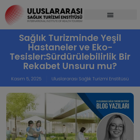
Sağlık Turizminde Yeşil
Hastaneler ve Eko-
Tesisler:Sürdürülebilirlik Bir
Rekabet Unsuru mu?
Kasım 5, 2025
Uluslararası Sağlık Turizmi Enstitüsü