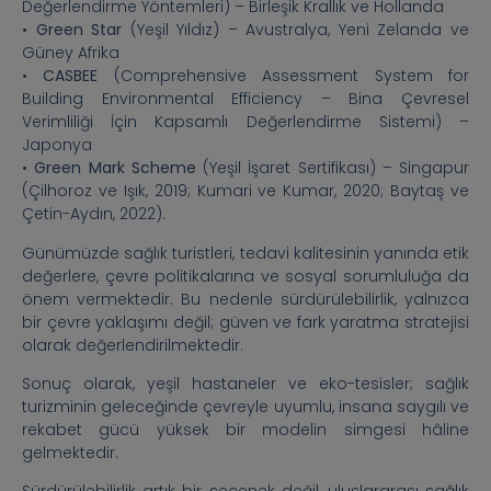
Değerlendirme Yöntemleri) – Birleşik Krallık ve Hollanda
•
Green Star
(Yeşil Yıldız) – Avustralya, Yeni Zelanda ve
Güney Afrika
•
CASBEE
(Comprehensive Assessment System for
Building Environmental Efficiency – Bina Çevresel
Verimliliği İçin Kapsamlı Değerlendirme Sistemi) –
Japonya
•
Green Mark Scheme
(Yeşil İşaret Sertifikası) – Singapur
(Çilhoroz ve Işık, 2019; Kumari ve Kumar, 2020; Baytaş ve
Çetin-Aydın, 2022).
Günümüzde sağlık turistleri, tedavi kalitesinin yanında etik
değerlere, çevre politikalarına ve sosyal sorumluluğa da
önem vermektedir. Bu nedenle sürdürülebilirlik, yalnızca
bir çevre yaklaşımı değil; güven ve fark yaratma stratejisi
olarak değerlendirilmektedir.
Sonuç olarak, yeşil hastaneler ve eko-tesisler; sağlık
turizminin geleceğinde çevreyle uyumlu, insana saygılı ve
rekabet gücü yüksek bir modelin simgesi hâline
gelmektedir.