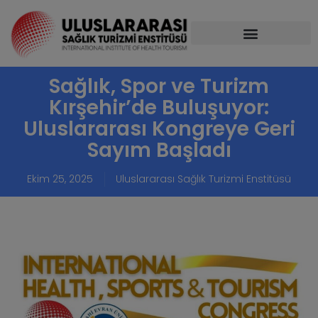
Sağlık, Spor ve Turizm
Kırşehir’de Buluşuyor:
Uluslararası Kongreye Geri
Sayım Başladı
Ekim 25, 2025
Uluslararası Sağlık Turizmi Enstitüsü