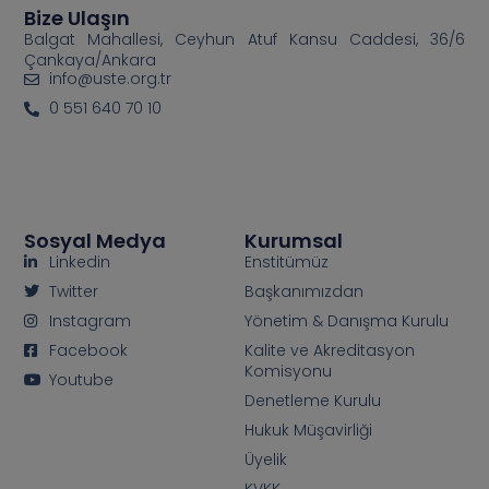
Bize Ulaşın
Balgat Mahallesi, Ceyhun Atuf Kansu Caddesi, 36/6
Çankaya/Ankara
info@uste.org.tr
0 551 640 70 10
Sosyal Medya
Kurumsal
Linkedin
Enstitümüz
Twitter
Başkanımızdan
Instagram
Yönetim & Danışma Kurulu
Facebook
Kalite ve Akreditasyon
Komisyonu
Youtube
Denetleme Kurulu
Hukuk Müşavirliği
Üyelik
KVKK