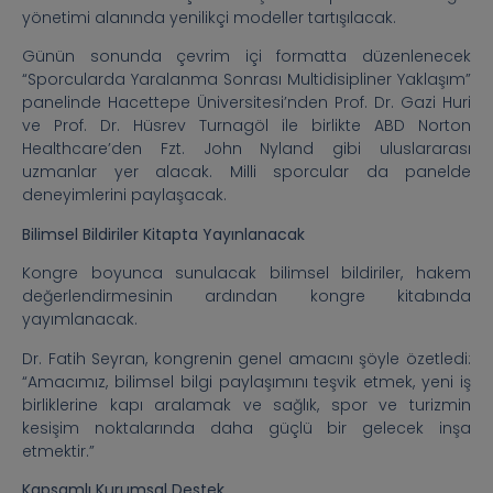
yönetimi alanında yenilikçi modeller tartışılacak.
Günün sonunda çevrim içi formatta düzenlenecek
“Sporcularda Yaralanma Sonrası Multidisipliner Yaklaşım”
panelinde Hacettepe Üniversitesi’nden Prof. Dr. Gazi Huri
ve Prof. Dr. Hüsrev Turnagöl ile birlikte ABD Norton
Healthcare’den Fzt. John Nyland gibi uluslararası
uzmanlar yer alacak. Milli sporcular da panelde
deneyimlerini paylaşacak.
Bilimsel Bildiriler Kitapta Yayınlanacak
Kongre boyunca sunulacak bilimsel bildiriler, hakem
değerlendirmesinin ardından kongre kitabında
yayımlanacak.
Dr. Fatih Seyran, kongrenin genel amacını şöyle özetledi:
“Amacımız, bilimsel bilgi paylaşımını teşvik etmek, yeni iş
birliklerine kapı aralamak ve sağlık, spor ve turizmin
kesişim noktalarında daha güçlü bir gelecek inşa
etmektir.”
Kapsamlı Kurumsal Destek