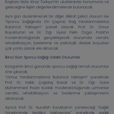
Başkanı Nida Kiraz Türkiye’nin uluslararası konumuna ve
geleceğine ilişkin değerlendirmelerde bulunacak.
Aynı gün düzenlenecek bir diğer dikkat çekici oturum ise
“Sporcu Sağlığında Ön Çapraz Bağ Yaralanmalarına
Bütüncül Yaklaşım” paneli olacak. Prof. Dr. Öznur
Büyükturan ve Dr. Öğr. Üyesi Pelin Özgür Polat’ın
moderatörlüğünde gerçekleşecek oturumda cerrahi,
rehabilitasyon, beslenme ve psikolojik destek boyutları
çok yönlü olarak ele alınacak.
İkinci Gün: Sporcu Sağlığı Odaklı Oturumlar
Kongrenin ikinci gününde sporcu sağlığı temalı oturumlar
öne çıkacak.
“Omuz Yaralanmalarına Bütüncül Yaklaşım” panelinde
Prof. Dr. Hakkı Çağdaş Basat ve Dr. Öğr. Üyesi
Muhammed İhsan Kodak moderatörlüğünde uzmanlar
cerrahi, rehabilitasyon ve beslenme yaklaşımlarını
aktaracak.
Ayrıca Prof. Dr. Nurullah Kurutkan’ın yöneteceği “Sağlık
Yönetiminde Yenilikçi Yaklaşımlar” panelinde sağlık