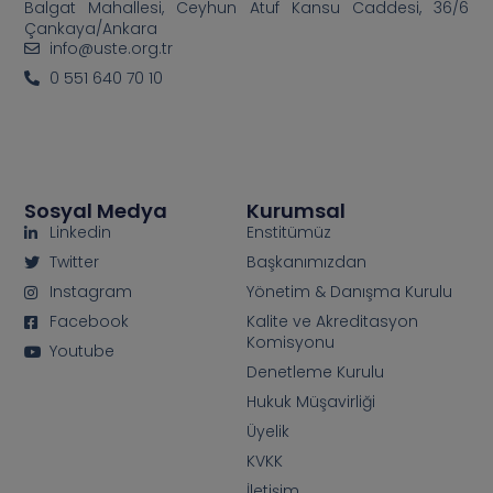
Balgat Mahallesi, Ceyhun Atuf Kansu Caddesi, 36/6
Çankaya/Ankara
info@uste.org.tr
0 551 640 70 10
Sosyal Medya
Kurumsal
Linkedin
Enstitümüz
Twitter
Başkanımızdan
Instagram
Yönetim & Danışma Kurulu
Facebook
Kalite ve Akreditasyon
Komisyonu
Youtube
Denetleme Kurulu
Hukuk Müşavirliği
Üyelik
KVKK
İletişim