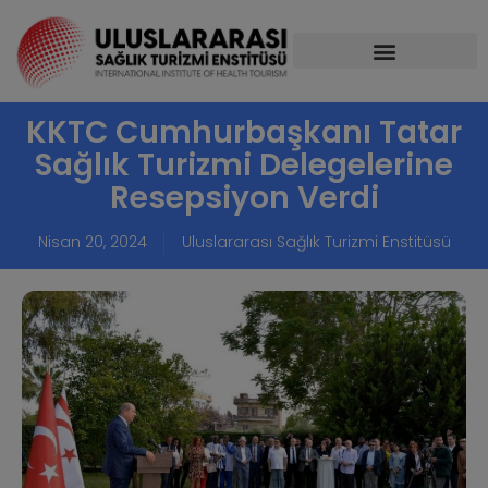
KKTC Cumhurbaşkanı Tatar
Sağlık Turizmi Delegelerine
Resepsiyon Verdi
Nisan 20, 2024
Uluslararası Sağlık Turizmi Enstitüsü