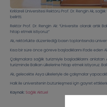
Kırklareli Üniversitesi Rektörü Prof. Dr. Rengin Ak, sağlı
belirtti.
Rektör Prof. Dr. Rengin Ak: “Üniversite olarak artık B
hitap etmek istiyoruz”
Ak, rektörlükte düzenlediği basın toplantısında ünivers
Kısa bir süre önce göreve başladıklarını ifade eden Ak, 
Çalışmalara sağlık turizmiyle başladıklarını anlatan A
turizminde Balkan ülkelerine hitap etmek istiyoruz. Bal
Ak, gelecekte Asya ülkeleriyle de çalışmalar yapacakla
Halk ile üniversitenin bütünleşmesi için gayret ettikleri
Kaynak:
Sağlık Aktüel