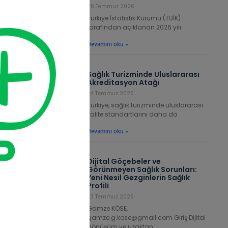
26 Temmuz 2026
Türkiye İstatistik Kurumu (TÜİK)
tarafından açıklanan 2026 yılı
Devamını oku »
Sağlık Turizminde Uluslararası
Akreditasyon Atağı
24 Temmuz 2026
Türkiye, sağlık turizminde uluslararası
kalite standartlarını daha da
Devamını oku »
Dijital Göçebeler ve
Görünmeyen Sağlık Sorunları:
Yeni Nesil Gezginlerin Sağlık
Profili
23 Temmuz 2026
Gamze KÖSE,
gamze.g.kose@gmail.com Giriş Dijital
dönüşüm ve uzaktan