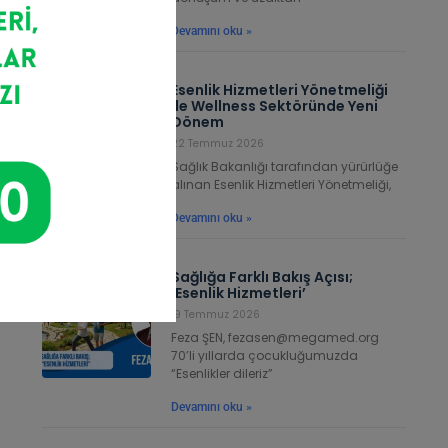
Devamını oku »
Esenlik Hizmetleri Yönetmeliği
ile Wellness Sektöründe Yeni
Dönem
22 Temmuz 2026
Sağlık Bakanlığı tarafından yürürlüğe
alınan Esenlik Hizmetleri Yönetmeliği,
Devamını oku »
Sağlığa Farklı Bakış Açısı;
‘Esenlik Hizmetleri’
19 Temmuz 2026
Feza ŞEN, fezasen@megamed.org
70’li yıllarda çocukluğumuzda
“Esenlikler dileriz”
Devamını oku »