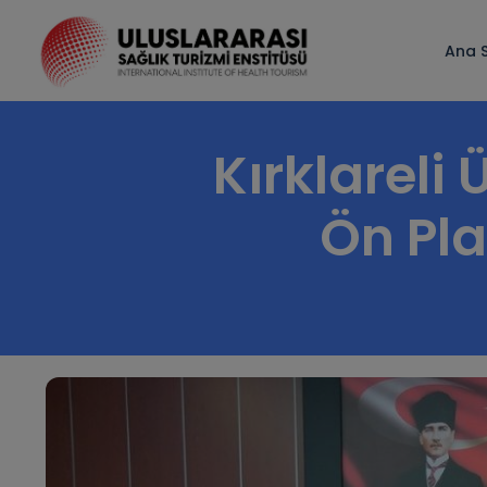
Ana 
Kırklareli
Ön Pl