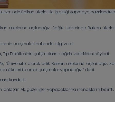
k turizminde Balkan ülkeleri ile iş birliği yapmaya hazırlandıkla
alkan ülkelerine açılacağız. Sağlık turizminde Balkan ülkeler
itenin çalışmaları hakkında bilgi verdi.
Tıp Fakültesinin çalışmalarına ağırlık verdiklerini söyledi.
k, “Üniversite olarak artık Balkan ülkelerine açılacağız. Sağ
kan ülkeleri ile ortak çalışmalar yapacağız.” dedi.
rını kaydetti.
ni anlatan Ak, güzel işler yapacaklarına inandıklarını belirtti.