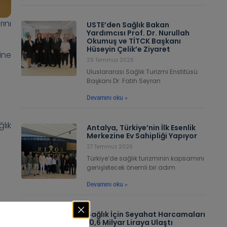
rını
USTE’den Sağlık Bakan
Yardımcısı Prof. Dr. Nurullah
Okumuş ve TİTCK Başkanı
Hüseyin Çelik’e Ziyaret
ine
29 Temmuz 2026
Uluslararası Sağlık Turizmi Enstitüsü
Başkanı Dr. Fatih Seyran
Devamını oku »
lık
Antalya, Türkiye’nin İlk Esenlik
Merkezine Ev Sahipliği Yapıyor
27 Temmuz 2026
Türkiye’de sağlık turizminin kapsamını
genişletecek önemli bir adım
Devamını oku »
Sağlık İçin Seyahat Harcamaları
10,6 Milyar Liraya Ulaştı