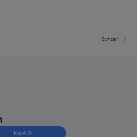
Sonaki
n
Kayıt Ol