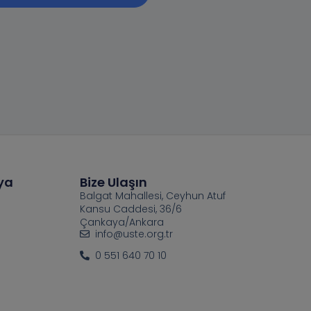
ya
Bize Ulaşın
Balgat Mahallesi, Ceyhun Atuf
Kansu Caddesi, 36/6
Çankaya/Ankara
info@uste.org.tr
0 551 640 70 10