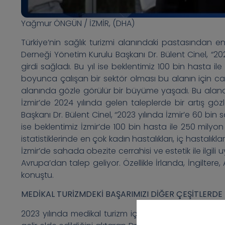
Yağmur ÖNGÜN / İZMİR, (DHA)
Türkiye’nin sağlık turizmi alanındaki pastasından en 
Derneği Yönetim Kurulu Başkanı Dr. Bülent Cinel, “2023
girdi sağladı. Bu yıl ise beklentimiz 100 bin hasta i
boyunca çalışan bir sektör olması bu alanın için cazi
alanında gözle görülür bir büyüme yaşadı. Bu alandan
İzmir’de 2024 yılında gelen taleplerde bir artış göz
Başkanı Dr. Bülent Cinel, “2023 yılında İzmir’e 60 bin sa
ise beklentimiz İzmir’de 100 bin hasta ile 250 milyo
istatistiklerinde en çok kadın hastalıkları, iç hastalıkları
İzmir’de sahada obezite cerrahisi ve estetik ile ilgil
Avrupa’dan talep geliyor. Özellikle İrlanda, İngilter
konuştu.
MEDİKAL TURİZMDEKİ BAŞARIMIZI DİĞER ÇEŞİTLERDE
2023 yılında medikal turizm için Türkiye’ye 1 milyon 4