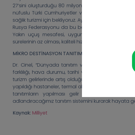
27’sini oluşturduğu 80 milyonluk bir nüfus var. 1
nüfuslu Türki Cumhuriyetler ve 300 milyonluk bü
sağlık turizmi için bekliyoruz. Ayrıca 144 milyon nüfus
Rusya Federasyonu da bu beklentiye dahil. 4 saatli
Yakın uçuş mesafesi, uygun tedavi maliyetleri, mo
sürelerinin az olması, kaliteli hizmet anlayışı ve turistik 
MİKRO DESTİNASYON TANITIM SİSTEMİNİ KURMALIYIZ
Dr. Cinel, “Dünyada tanıtım ve faaliyetlerde tüm ülk
farklılığı, hava durumu, tarihi ve kültürel değerler
turizm gelirlerinde artış olduğu görüldü. Sağlık turizm
yapıldığı hastaneler, termal alanlar, wellnes ve engelli
tanıtımların yapılması gelir seviyemizi arttır
adlandıracağımız tanıtım sistemini kurarak hayata ge
Kaynak:
Milliyet