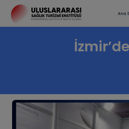
Ana 
İzmir’de