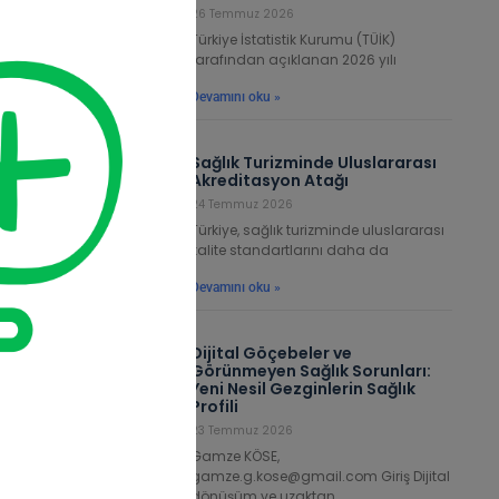
m ve
26 Temmuz 2026
da 1
Türkiye İstatistik Kurumu (TÜİK)
inde
tarafından açıklanan 2026 yılı
ren
Devamını oku »
ara
Sağlık Turizminde Uluslararası
Akreditasyon Atağı
24 Temmuz 2026
kal
Türkiye, sağlık turizminde uluslararası
me,
kalite standartlarını daha da
lık
Devamını oku »
zmi
elir
miz
Dijital Göçebeler ve
Görünmeyen Sağlık Sorunları:
Yeni Nesil Gezginlerin Sağlık
Profili
23 Temmuz 2026
Gamze KÖSE,
e 5
gamze.g.kose@gmail.com Giriş Dijital
zde
dönüşüm ve uzaktan