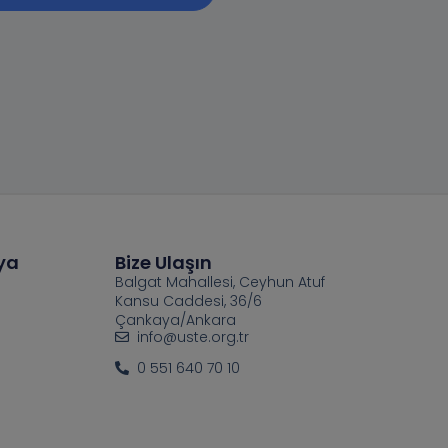
ya
Bize Ulaşın
Balgat Mahallesi, Ceyhun Atuf
Kansu Caddesi, 36/6
Çankaya/Ankara
info@uste.org.tr
0 551 640 70 10