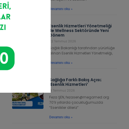
yon
Devamını oku »
ını
nan
ır.
Esenlik Hizmetleri Yönetmeliği
ile Wellness Sektöründe Yeni
eme
Dönem
22 Temmuz 2026
Sağlık Bakanlığı tarafından yürürlüğe
alınan Esenlik Hizmetleri Yönetmeliği,
nın
Devamını oku »
rla
rin
Sağlığa Farklı Bakış Açısı;
arak
‘Esenlik Hizmetleri’
rak
19 Temmuz 2026
Feza ŞEN, fezasen@megamed.org
70’li yıllarda çocukluğumuzda
“Esenlikler dileriz”
Devamını oku »