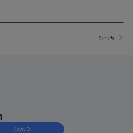
Sonaki
n
Kayıt Ol