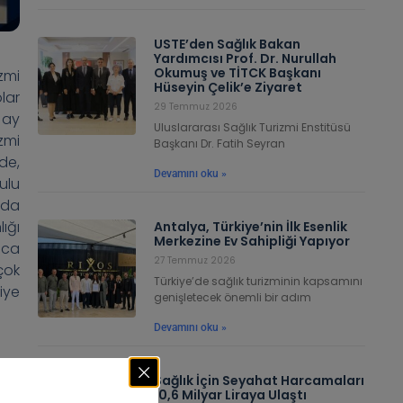
USTE’den Sağlık Bakan
Yardımcısı Prof. Dr. Nurullah
Okumuş ve TİTCK Başkanı
zmi
Hüseyin Çelik’e Ziyaret
lar
29 Temmuz 2026
 ay
Uluslararası Sağlık Turizmi Enstitüsü
zmi
Başkanı Dr. Fatih Seyran
de,
Devamını oku »
ulu
ında
ığı
Antalya, Türkiye’nin İlk Esenlik
Merkezine Ev Sahipliği Yapıyor
rıca
27 Temmuz 2026
çok
Türkiye’de sağlık turizminin kapsamını
iye
genişletecek önemli bir adım
Devamını oku »
Sağlık İçin Seyahat Harcamaları
lar
10,6 Milyar Liraya Ulaştı