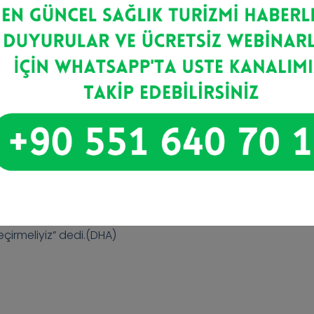
0 milyon nüfuslu Azerbaycan başta olmak toplamda 60 mil
yük Müslüman nüfus kümelenmesiyle Ortadoğu’nun tamam
 barındıran ve Türkiye’den daha zayıf bir sağlık sistemi bulu
k uçuş mesafesinde 57 ülke ve 1 milyar insan yaşamaktad
dern tıbbi teknoloji, sosyo-kültürel benzerlikler, bekl
faaliyet çeşitliliği ile ülkemiz bir cazibe merkezidir.
e tanıtımı yerine coğrafi özellikleri, bölgesel hizmet ağı
in olması gibi daha küçük alanda ve daha spesifik tanıtımla
inde de bu turizm faaliyetlerinin yanı sıra spesifik tedavile
 tesislerinin arttırılması ile bölgesel yönetim sistemi kurul
acağını düşünüyoruz. Bu amaçla mikro destinasyon ola
çirmeliyiz” dedi.(DHA)