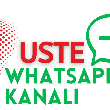
”Termal turizmi, 3’üncü yaş ve engelli turizm, wellness turiz
lyar dolar gelir getirmiştir. Dünyaya baktığımızda 2023 yılın
k. Medikal turizmdeki başarımızı diğer sağlık turizmi çeşitler
 ve sağlık turizmi alanında araştırma ve faaliyet göste
ar. Bu da sağlık turizmi ekonomisinin çok daha büyük boyutl
ENİYOR
0 milyon dolar gelir beklendiğini söyleyen Dr. Cinel, “Medi
m, wellness turizm dışında sağlıklı beslenme ve kilo ver
ğlığı ve kişileştirilmiş tıp gibi çeşitlilikler eklenerek sağ
istik olmadığından 2024 yılı projeksiyonunu 4 sağlık turi
kal turizmde 2,5 milyon sağlık turisti ile 4,5 milyar dolar g
e engelli turizmi, wellness turizmi ve istatikleştiremediği
arlık bir gelir beklentimiz mevcut” dedi.
inden olduğunu belirten Dr. Cinel, şöyle konuştu:”Bu ülkelerd
riler, Türkmenler ve Kafkas Türklerinin genel nüfusunun yü