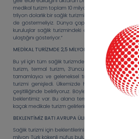
gelir elde edildiğini aktaran Dr Cinel, şunları söyledi:
medikal turizm toplam 10 milyon sağlık turisti ve 10 mi
trilyon dolarlık bir sağlık turizmi geliri olduğunu gördü
de göstermeliyiz. Dünya çapında faaliyet gösteren
kuruluşlar sağlık turizmindeki çeşitliliği arttırmışl
ulaştığını gösteriyor.”
MEDİKAL TURİZMDE 2,5 MİLYON SAĞLIK TURİSTİ BEKL
Bu yıl için tüm sağlık turizmden dünyada 6 milyar 80
turizm, termal turizm, 3’üncü yaş ve engelli turiz
tamamlayıcı ve geleneksel tıp, mental wellness, halk sa
turizmi genişledi. Ülkemizde henüz böyle bir istat
çeşitliliğinde belirliyoruz. Böylece; 2024 yılında medi
beklentimiz var. Bu alana termal turizm, 3’üncü yaş v
kaçak medikale turizm gelirlerini eklersek 15 milyar dol
BEKLENTİMİZ BATI AVRUPA ÜLKELERİNDEN
Sağlık turizmi için beklentilerinin Batı Avrupa ülkeler
milyon Türk kökenli nüfus bulunuyor. İran’da ise Aze