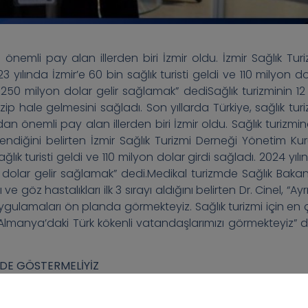
önemli pay alan illerden biri İzmir oldu. İzmir Sağlık Turi
 yılında İzmir’e 60 bin sağlık turisti geldi ve 110 milyon do
le 250 milyon dolar gelir sağlamak” dediSağlık turizminin 12
p hale gelmesini sağladı. Son yıllarda Türkiye, sağlık turi
 önemli pay alan illerden biri İzmir oldu. Sağlık turizmin
lendiğini belirten İzmir Sağlık Turizmi Derneği Yönetim Kur
ğlık turisti geldi ve 110 milyon dolar girdi sağladı. 2024 yıl
n dolar gelir sağlamak” dedi.Medikal turizmde Sağlık Bakanl
 ve göz hastalıkları ilk 3 sırayı aldığını belirten Dr. Cinel, “Ay
i uygulamaları ön planda görmekteyiz. Sağlık turizmi için en 
e, Almanya’daki Türk kökenli vatandaşlarımızı görmekteyiz” d
 DE GÖSTERMELİYİZ
00 bin sağlık turistinin geldiğini ve 2 milyar 307 milyon do