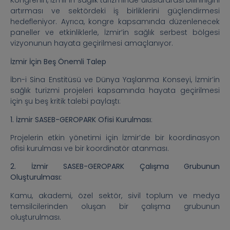
Kongrenin, İzmir’in sağlık turizminde uluslararası bilinirliğini
artırması ve sektördeki iş birliklerini güçlendirmesi
hedefleniyor. Ayrıca, kongre kapsamında düzenlenecek
paneller ve etkinliklerle, İzmir’in sağlık serbest bölgesi
vizyonunun hayata geçirilmesi amaçlanıyor.
İzmir İçin Beş Önemli Talep
İbn-i Sina Enstitüsü ve Dünya Yaşlanma Konseyi, İzmir’in
sağlık turizmi projeleri kapsamında hayata geçirilmesi
için şu beş kritik talebi paylaştı:
1. İzmir SASEB-GEROPARK Ofisi Kurulması
:
Projelerin etkin yönetimi için İzmir’de bir koordinasyon
ofisi kurulması ve bir koordinatör atanması.
2. İzmir SASEB-GEROPARK Çalışma Grubunun
Oluşturulması:
Kamu, akademi, özel sektör, sivil toplum ve medya
temsilcilerinden oluşan bir çalışma grubunun
oluşturulması.