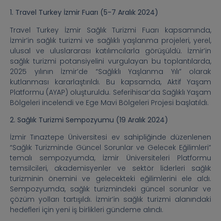
1. Travel Turkey İzmir Fuarı (5-7 Aralık 2024)
Travel Turkey İzmir Sağlık Turizmi Fuarı kapsamında,
İzmir’in sağlık turizmi ve sağlıklı yaşlanma projeleri, yerel,
ulusal ve uluslararası katılımcılarla görüşüldü. İzmir’in
sağlık turizmi potansiyelini vurgulayan bu toplantılarda,
2025 yılının İzmir’de “Sağlıklı Yaşlanma Yılı” olarak
kutlanması kararlaştırıldı. Bu kapsamda, Aktif Yaşam
Platformu (AYAP) oluşturuldu. Seferihisar’da Sağlıklı Yaşam
Bölgeleri incelendi ve Ege Mavi Bölgeleri Projesi başlatıldı.
2. Sağlık Turizmi Sempozyumu (19 Aralık 2024)
İzmir Tınaztepe Üniversitesi ev sahipliğinde düzenlenen
“Sağlık Turizminde Güncel Sorunlar ve Gelecek Eğilimleri”
temalı sempozyumda, İzmir Üniversiteleri Platformu
temsilcileri, akademisyenler ve sektör liderleri sağlık
turizminin önemini ve gelecekteki eğilimlerini ele aldı.
Sempozyumda, sağlık turizmindeki güncel sorunlar ve
çözüm yolları tartışıldı. İzmir’in sağlık turizmi alanındaki
hedefleri için yeni iş birlikleri gündeme alındı.