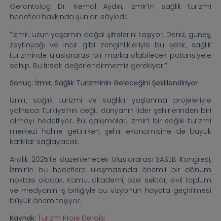
Gerontolog Dr. Kemal Aydın, İzmir’in sağlık turizmi
hedefleri hakkında şunları söyledi:
“İzmir, uzun yaşamın doğal şifrelerini taşıyor. Deniz, güneş,
zeytinyağı ve incir gibi zenginlikleriyle bu şehir, sağlık
turizminde uluslararası bir marka olabilecek potansiyele
sahip. Bu fırsatı değerlendirmemiz gerekiyor.”
Sonuç: İzmir, Sağlık Turizminin Geleceğini Şekillendiriyor
İzmir, sağlık turizmi ve sağlıklı yaşlanma projeleriyle
yalnızca Türkiye’nin değil, dünyanın lider şehirlerinden biri
olmayı hedefliyor. Bu çalışmalar, İzmir’i bir sağlık turizmi
merkezi haline getirirken, şehir ekonomisine de büyük
katkılar sağlayacak.
Aralık 2025’te düzenlenecek Uluslararası SASEB Kongresi,
İzmir’in bu hedeflere ulaşmasında önemli bir dönüm
noktası olacak. Kamu, akademi, özel sektör, sivil toplum
ve medyanın iş birliğiyle bu vizyonun hayata geçirilmesi
büyük önem taşıyor.
Kaynak:
Turizm Proje Dergisi