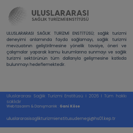
ULUSLARARASI SAĞLIK TURİZMİ ENSTİTÜSÜ; sağlık turizmi
deneyimi anlamında fayda sağlamayı, sağlık turizmi
mevzuatının geliştirilmesine yönelik tavsiye, öneri ve
çalışmalar yaparak kamu kurumlarına sunmayı ve sağlık
turizmi sektörünün tüm dallarıyla gelişmesine katkıda
bulunmayı hedeflemektedir.
Uluslararası Sağlık Turizmi Enstitüsü I 2026 I Tüm hakkı
saklıdır
Web tasarım & Danışmanlık :
Gani Köse
uluslararasisaglikturizmienstitusudernegi@hs01.kep.tr