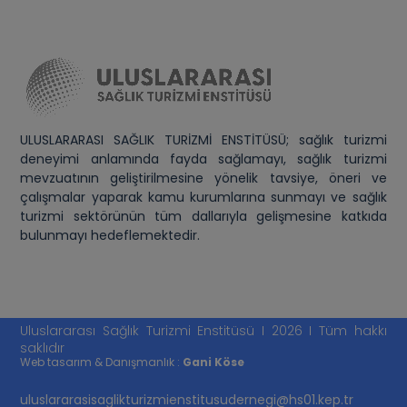
ULUSLARARASI SAĞLIK TURİZMİ ENSTİTÜSÜ; sağlık turizmi
deneyimi anlamında fayda sağlamayı, sağlık turizmi
mevzuatının geliştirilmesine yönelik tavsiye, öneri ve
çalışmalar yaparak kamu kurumlarına sunmayı ve sağlık
turizmi sektörünün tüm dallarıyla gelişmesine katkıda
bulunmayı hedeflemektedir.
Uluslararası Sağlık Turizmi Enstitüsü I 2026 I Tüm hakkı
saklıdır
Web tasarım & Danışmanlık :
Gani Köse
uluslararasisaglikturizmienstitusudernegi@hs01.kep.tr