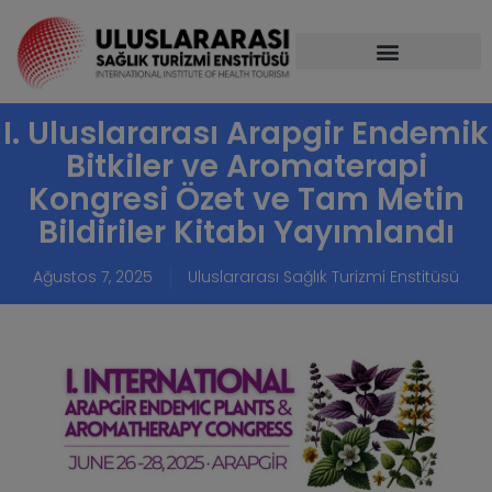
I. Uluslararası Arapgir Endemik
Bitkiler ve Aromaterapi
Kongresi Özet ve Tam Metin
Bildiriler Kitabı Yayımlandı
Ağustos 7, 2025
Uluslararası Sağlık Turizmi Enstitüsü