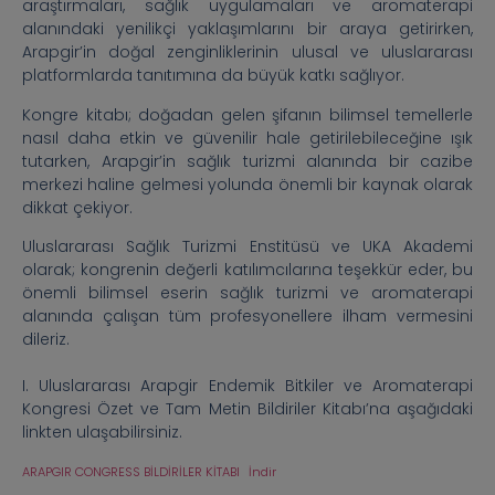
araştırmaları, sağlık uygulamaları ve aromaterapi
alanındaki yenilikçi yaklaşımlarını bir araya getirirken,
Arapgir’in doğal zenginliklerinin ulusal ve uluslararası
platformlarda tanıtımına da büyük katkı sağlıyor.
Kongre kitabı; doğadan gelen şifanın bilimsel temellerle
nasıl daha etkin ve güvenilir hale getirilebileceğine ışık
tutarken, Arapgir’in sağlık turizmi alanında bir cazibe
merkezi haline gelmesi yolunda önemli bir kaynak olarak
dikkat çekiyor.
Uluslararası Sağlık Turizmi Enstitüsü ve UKA Akademi
olarak; kongrenin değerli katılımcılarına teşekkür eder, bu
önemli bilimsel eserin sağlık turizmi ve aromaterapi
alanında çalışan tüm profesyonellere ilham vermesini
dileriz.
I. Uluslararası Arapgir Endemik Bitkiler ve Aromaterapi
Kongresi Özet ve Tam Metin Bildiriler Kitabı’na aşağıdaki
linkten ulaşabilirsiniz.
ARAPGIR CONGRESS BİLDİRİLER KİTABI
İndir