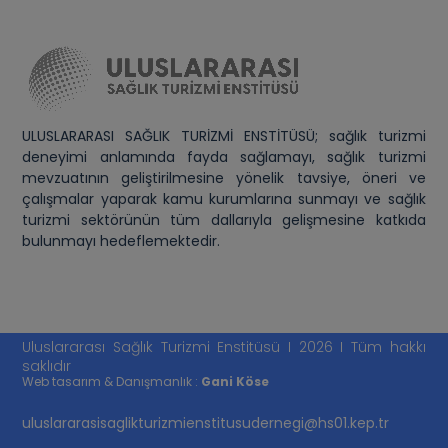
ULUSLARARASI SAĞLIK TURİZMİ ENSTİTÜSÜ; sağlık turizmi
deneyimi anlamında fayda sağlamayı, sağlık turizmi
mevzuatının geliştirilmesine yönelik tavsiye, öneri ve
çalışmalar yaparak kamu kurumlarına sunmayı ve sağlık
turizmi sektörünün tüm dallarıyla gelişmesine katkıda
bulunmayı hedeflemektedir.
Uluslararası Sağlık Turizmi Enstitüsü I 2026 I Tüm hakkı
saklıdır
Web tasarım & Danışmanlık :
Gani Köse
uluslararasisaglikturizmienstitusudernegi@hs01.kep.tr