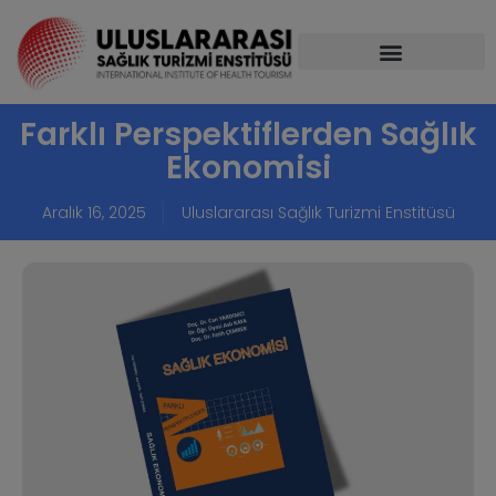
Farklı Perspektiflerden Sağlık
Ekonomisi
Aralık 16, 2025
Uluslararası Sağlık Turizmi Enstitüsü