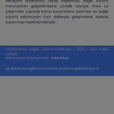
deneyimi anlamında fayda sağlamayı, sağlık turizmi
mevzuatının geliştirilmesine yönelik tavsiye, öneri ve
çalışmalar yaparak kamu kurumlarına sunmayı ve sağlık
turizmi sektörünün tüm dallarıyla gelişmesine katkıda
bulunmayı hedeflemektedir.
Uluslararası Sağlık Turizmi Enstitüsü I 2026 I Tüm hakkı
saklıdır
Web tasarım & Danışmanlık :
Gani Köse
uluslararasisaglikturizmienstitusudernegi@hs01.kep.tr