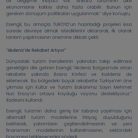
bir değişime ihtiyacı var. Ankara turizminin ülke
ekonomisine katkısı daha fazla olabilir. Bunun için
gereken dönüşüm politikaları uygulanmalı.” diye konuştu.
Esengil, bu amaçla TUROYD’un hazırladığı projeleri kısa
sürede devreye almak istediklerini aktararak, ilk olarak
tanıtım yapılmasının önemine dikkati çekti.
“Akdeniz’de Rekabet Artıyor”
Dünyadaki turizm trendlerinin yakından takip edilmesi
gerektiğini dile getiren Esengil, “Akdeniz Bölgesi’nde artan
rekabete yakında Basra Körfezi ve Kızıldeniz de
eklenecek. Bu bölgedeki büyük rekabette Türkiye’nin öne
çıkması için Kültür ve Turizm Bakanımız Sayın Mehmet
Nuri Ersoy’un ortaya koyduğu vizyonu destekliyoruz.”
ifadesini kullandı.
Esengil, turizmin daha geniş bir tabana yayılması için
alternatif turizm modellerine ihtiyaç duyulduğunu
belirterek, yatırımların çeşitlendirilmesinin ve yeni
finansman modellerinin kullanılmasının, sektördeki
büyümeyi tetikleyeceğini söyledi.