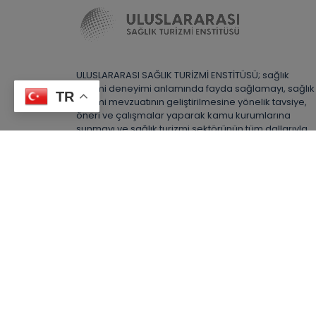
ULUSLARARASI SAĞLIK TURİZMİ ENSTİTÜSÜ; sağlık
turizmi deneyimi anlamında fayda sağlamayı, sağlık
TR
turizmi mevzuatının geliştirilmesine yönelik tavsiye,
öneri ve çalışmalar yaparak kamu kurumlarına
sunmayı ve sağlık turizmi sektörünün tüm dallarıyla
gelişmesine katkıda bulunmayı hedeflemektedir.