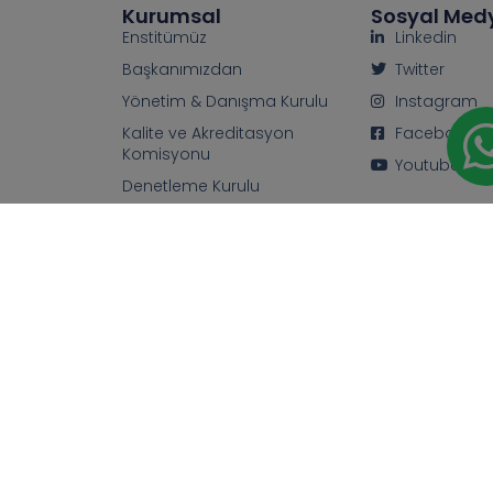
Kurumsal
Sosyal Med
Enstitümüz
Linkedin
Başkanımızdan
Twitter
Yönetim & Danışma Kurulu
Instagram
Kalite ve Akreditasyon
Facebook
Komisyonu
Youtube
Denetleme Kurulu
Hukuk Müşavirliği
Üyelik
KVKK
İletişim
Uluslararası Sağlık Turizmi Enstitüsü I 2026 I Tüm hakkı saklıdır
Web tasarım & Danışmanlık :
Gani Köse
uluslararasisaglikturizmienstitusudernegi@hs01.kep.tr