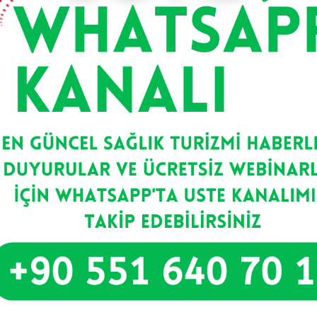
Rekorların Kırılacağı Bir Yılın
İçindeyiz
Dünyanın en önemli turizm destinasyonları
arasında yer alan Türkiye, deniz-kum-güneş
üçlemesinin haricinde gezi-travel, doğa
turizmi, sağlık
Devamını Oku >