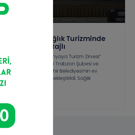
Trabzon Sağlık Turizminde
Daha Avantajlı
“Trabzon’dan Dünyaya Turizm Zirvesi”
programı, MÜSİAD Trabzon Şubesi ve
Trabzon Büyükşehir Belediyesi’nin ev
sahipliğinde gerçekleştirildi. Sağlık
Devamını Oku >