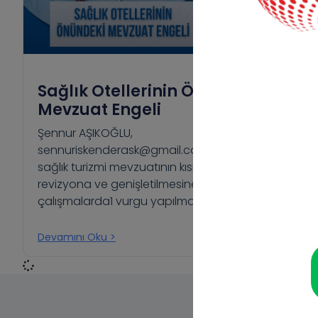
Sağlık Otellerinin Önündeki
Mevzuat Engeli
Şennur AŞIKOĞLU,
sennuriskenderask@gmail.com Türkiye’de
sağlık turizmi mevzuatının kısıtlılığına,
revizyona ve genişletilmesine olan ihtiyacına
çalışmalarda1 vurgu yapılmasına
Devamını Oku >