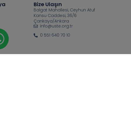
ya
Bize Ulaşın
Balgat Mahallesi, Ceyhun Atuf
Kansu Caddesi, 36/6
Çankaya/Ankara
info@uste.org.tr
0 551 640 70 10