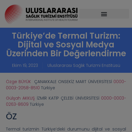
Türkiye’de Termal Turizm:
Dijital ve Sosyal Medya
Üzerinden Bir Değerlendirme
Ekim 19, 2023
Uluslararası Sağlık Turizmi Enstitüsü
Özge BÜYÜK
ÇANAKKALE ONSEKİZ MART ÜNİVERSİTESİ
0000-
0003-2058-8510
Türkiye
Gülşah AKKUŞ
İZMİR KATİP ÇELEBİ ÜNİVERSİTESİ
0000-0003-
0263-8609
Türkiye
ÖZ
Termal turizmin Türkiye’deki durumunu dijital ve sosyal