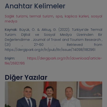
Anahtar Kelimeler
Sağlık turizmi
,
termal turizm
,
spa
,
kaplıca kürleri
,
sosyal
medya
Kaynak:
Büyük, Ö. & Akkuş, G. (2022). Türkiye’de Termal
Turizm: Dijital ve Sosyal Medya Üzerinden Bir
Değerlendirme . Journal of Travel and Tourism Research ,
(21) , 27-60 . Retrieved from
https://dergipark.org.tr/tr/pub/ttr/issue/74098/1182961
Erişim:
https://dergipark.org.tr/tr/download/article-
file/2682786
Diğer Yazılar