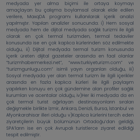
medyada yer alma biçimi ile ortaya koymayı
amaçlayan bu çalışma boylamsal olarak elde edilen
verilere, MaxqDA programı kullanılarak içerik analizi
yapılmıştır. Yapılan analizler sonucunda: i) Hem sosyal
medyada hem de dijital medyada sağlık turizmi ile ilgili
olarak en çok termal turizmden, termal tedaviler
konusunda ise en çok kaplıca kürlerinden söz edilmekte
olduğu, ii) Dijital medyada termal turizm konusunda
içerik üreten dijital gazeteler arasında en faal olanlar
“turizmhabermerkezi.net”, “www.turkiyeturizm.com” ve
“turizmgunlugu.com” isimli yayın organları olduğu, iii)
Sosyal medyada yer alan termal turizm ile ilgili içerikler
arasında en fazla kaplıca kürleri ile ilgili paylaşım
yapılırken konuyu en çok gündemine alan profiler sağlık
kurumları ve acentalar olduğu, iv)Her iki medyada da en
çok termal turist ağırlayan destinasyonların sıraları
değişmekle birlikte İzmir, Ankara, Denizli, Bursa, İstanbul ve
Afyonkarahisar illeri olduğu v)Kaplıca kürlerini tercih eden
ziyaretçilerin büyük bölümünün Ortadoğu’dan geldiği,
SPA’ların ise en çok Avrupalı turistlerce ziyaret edildiği
tespit edilmiştir.