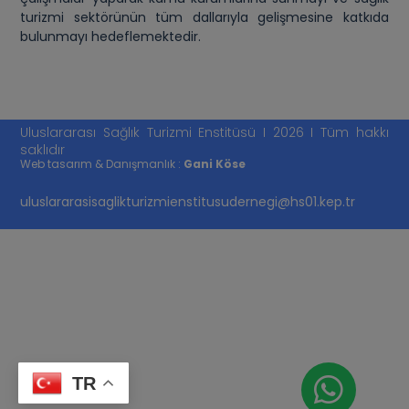
turizmi sektörünün tüm dallarıyla gelişmesine katkıda
bulunmayı hedeflemektedir.
Uluslararası Sağlık Turizmi Enstitüsü I 2026 I Tüm hakkı
saklıdır
Web tasarım & Danışmanlık :
Gani Köse
uluslararasisaglikturizmienstitusudernegi@hs01.kep.tr
TR