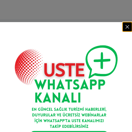
Mail bültenimize kaydolun
Kayıt Ol