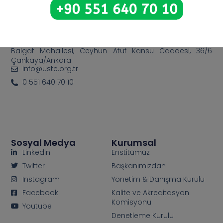
Bize Ulaşın
Balgat Mahallesi, Ceyhun Atuf Kansu Caddesi, 36/6
Çankaya/Ankara
info@uste.org.tr
0 551 640 70 10
Sosyal Medya
Kurumsal
Linkedin
Enstitümüz
Twitter
Başkanımızdan
Instagram
Yönetim & Danışma Kurulu
Facebook
Kalite ve Akreditasyon
Komisyonu
Youtube
Denetleme Kurulu