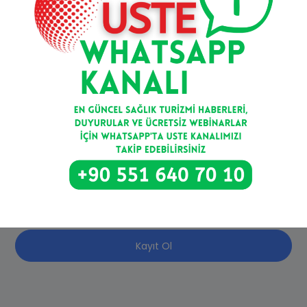
Mail bültenimize kaydolun
Kayıt Ol