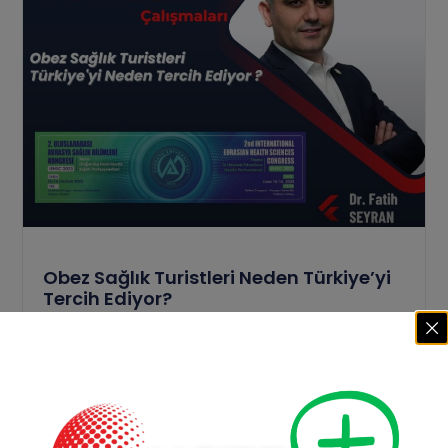
Obez Sağlık Turistleri Neden Türkiye’yi
Tercih Ediyor?
Giriş ve Amaç: Dünya Sağlık Örgütü tarafından
“vücutta sağlığı bozacak şekilde yağ birikmesi”
olarak tanımlanan obezite
Devamını Oku >