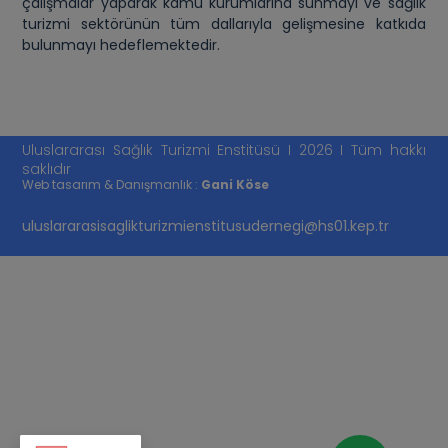
çalışmalar yaparak kamu kurumlarına sunmayı ve sağlık
turizmi sektörünün tüm dallarıyla gelişmesine katkıda
bulunmayı hedeflemektedir.
Uluslararası Sağlık Turizmi Enstitüsü I 2026 I Tüm hakkı
saklıdır
Web tasarım & Danışmanlık :
Gani Köse
uluslararasisaglikturizmienstitusudernegi@hs01.kep.tr