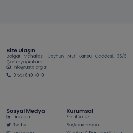
Bize Ulaşın
Balgat Mahallesi, Ceyhun Atuf Kansu Caddesi, 36/6
Çankaya/Ankara
info@uste.org.tr
0 551 640 70 10
Sosyal Medya
Kurumsal
Linkedin
Enstitümüz
Twitter
Başkanımızdan
Instagram
Yönetim & Danışma Kurulu