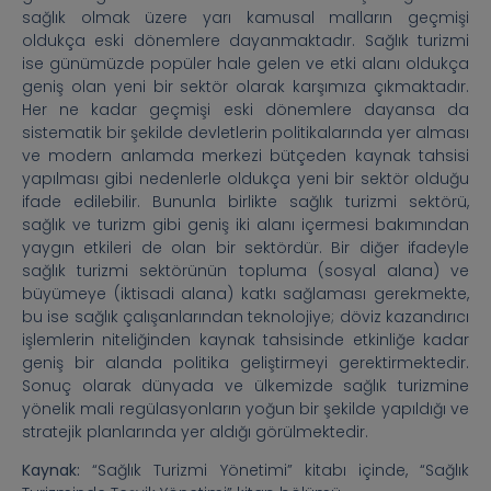
sağlık olmak üzere yarı kamusal malların geçmişi
oldukça eski dönemlere dayanmaktadır. Sağlık turizmi
ise günümüzde popüler hale gelen ve etki alanı oldukça
geniş olan yeni bir sektör olarak karşımıza çıkmaktadır.
Her ne kadar geçmişi eski dönemlere dayansa da
sistematik bir şekilde devletlerin politikalarında yer alması
ve modern anlamda merkezi bütçeden kaynak tahsisi
yapılması gibi nedenlerle oldukça yeni bir sektör olduğu
ifade edilebilir. Bununla birlikte sağlık turizmi sektörü,
sağlık ve turizm gibi geniş iki alanı içermesi bakımından
yaygın etkileri de olan bir sektördür. Bir diğer ifadeyle
sağlık turizmi sektörünün topluma (sosyal alana) ve
büyümeye (iktisadi alana) katkı sağlaması gerekmekte,
bu ise sağlık çalışanlarından teknolojiye; döviz kazandırıcı
işlemlerin niteliğinden kaynak tahsisinde etkinliğe kadar
geniş bir alanda politika geliştirmeyi gerektirmektedir.
Sonuç olarak dünyada ve ülkemizde sağlık turizmine
yönelik mali regülasyonların yoğun bir şekilde yapıldığı ve
stratejik planlarında yer aldığı görülmektedir.
Kaynak:
“Sağlık Turizmi Yönetimi” kitabı içinde, “Sağlık