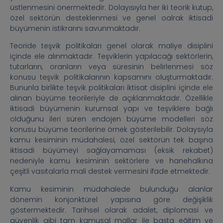
üstlenmesini önermektedir. Dolayısıyla her iki teorik kutup,
özel sektörün desteklenmesi ve genel oalrak iktisadi
büyümenin istikrarını savunmaktadır.
Teoride teşvik politikaları genel olarak maliye disiplini
içinde ele alınmaktadır. Teşviklerin yapılacağı sektörlerin,
tutarların, oranların veya süresinin belirlenmesi söz
konusu teşvik politikalarının kapsamını oluşturmaktadır.
Bununla birlikte teşvik politikaları iktisat disiplini içinde ele
alınan büyüme teorileriyle de açıklanmaktadır. Özellikle
iktisadi büyümenin kurumsal yapı ve teşviklere bağlı
olduğunu ileri süren endojen büyüme modelleri söz
konusu büyüme teorilerine örnek gösterilebilir. Dolaysıyla
kamu kesiminin müdahalesi, özel sektörün tek başına
iktisadi büyümeyi sağlayamaması (eksik rekabet)
nedeniyle kamu kesiminin sektörlere ve hanehalkına
çeşitli vasıtalarla mali destek vermesini ifade etmektedir.
Kamu kesiminin müdahalede bulunduğu alanlar
dönemin konjonktürel yapısına göre değişiklik
göstermektedir. Tarihsel olarak adalet, diplomasi ve
güvenlik gibi tam kamusal mallar ile başta eğitim ve