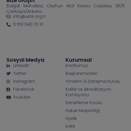
Bize Ulaşın
Balgat Mahallesi, Ceyhun Atuf Kansu Caddesi, 36/6
Çankaya/Ankara
info@uste.org.tr
0 551 640 70 10
Sosyal Medya
Kurumsal
Linkedin
Enstitümüz
Twitter
Başkanımızdan
Instagram
Yönetim & Danışma Kurulu
Facebook
Kalite ve Akreditasyon
Komisyonu
Youtube
Denetleme Kurulu
Hukuk Müşavirliği
Üyelik
KVKK