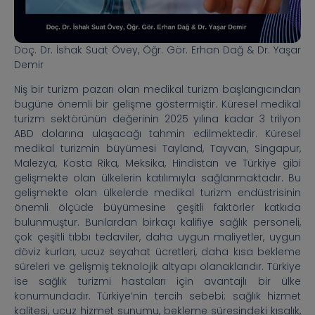
Doç. Dr. İshak Suat Övey, Öğr. Gör. Erhan Dağ & Dr. Yaşar
Demir
Niş bir turizm pazarı olan medikal turizm başlangıcından
bugüne önemli bir gelişme göstermiştir. Küresel medikal
turizm sektörünün değerinin 2025 yılına kadar 3 trilyon
ABD dolarına ulaşacağı tahmin edilmektedir. Küresel
medikal turizmin büyümesi Tayland, Tayvan, Singapur,
Malezya, Kosta Rika, Meksika, Hindistan ve Türkiye gibi
gelişmekte olan ülkelerin katılımıyla sağlanmaktadır. Bu
gelişmekte olan ülkelerde medikal turizm endüstrisinin
önemli ölçüde büyümesine çeşitli faktörler katkıda
bulunmuştur. Bunlardan birkaçı kalifiye sağlık personeli,
çok çeşitli tıbbı tedaviler, daha uygun maliyetler, uygun
döviz kurları, ucuz seyahat ücretleri, daha kısa bekleme
süreleri ve gelişmiş teknolojik altyapı olanaklarıdır. Türkiye
ise sağlık turizmi hastaları için avantajlı bir ülke
konumundadır. Türkiye’nin tercih sebebi; sağlık hizmet
kalitesi, ucuz hizmet sunumu, bekleme süresindeki kısalık,