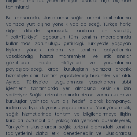
bilgilendirme faaliyetlerine ilişkin esaslar açık biçimde
tanımlandı.
Bu kapsamda; uluslararası sağlık turizmi tanıtımlarının
yalnızca yurt dışına yönelik yapılabileceği, Türkçe hariç
diğer dillerde sponsorlu tanıtıma izin verildiği,
“HealthTürkiye” logosunun tüm tanıtım mecralarında
kullanılması zorunluluğu getirildiği, Türkiye’de yaşayan
kişilere yönelik reklam ve tanıtım faaliyetlerinin
yasaklandığı, hasta mahremiyeti ve etik sınırlar
gözetilerek hasta hikâyeleri ve yorumlarının
paylaşılabileceği, aracı kuruluşların yalnızca aracılık
hizmetiyle sınırlı tanıtım yapabileceği hükümleri yer aldı.
Ayrıca, Türkiye’de uygulanması yasaklanan tıbbi
işlemlerin tanıtımlarda yer almasına kesinlikle izin
verilmiyor. Sağlık turizmi alanında hizmet veren kurum ve
kuruluşlar, yalnızca yurt dışı hedefli olarak kampanya,
indirim ve fiyat duyurusu yapabilecekler. Yeni yönetmelik,
sağlık hizmetlerinde tanıtım ve bilgilendirmeye ilişkin
kuralları bütüncül bir yaklaşımla yeniden düzenleyerek,
Türkiye’nin uluslararası sağlık turizmi alanındaki tanıtım
faaliyetlerini daha etik, denetlenebilir ve uluslararası