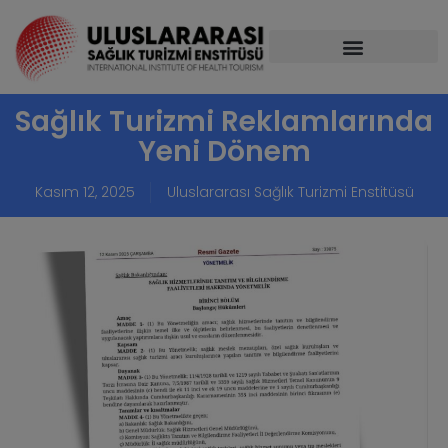
Sağlık Turizmi Reklamlarında
Yeni Dönem
Kasım 12, 2025
Uluslararası Sağlık Turizmi Enstitüsü