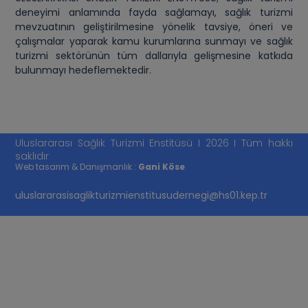
deneyimi anlamında fayda sağlamayı, sağlık turizmi
mevzuatının geliştirilmesine yönelik tavsiye, öneri ve
çalışmalar yaparak kamu kurumlarına sunmayı ve sağlık
turizmi sektörünün tüm dallarıyla gelişmesine katkıda
bulunmayı hedeflemektedir.
Uluslararası Sağlık Turizmi Enstitüsü I 2026 I Tüm hakkı
saklıdır
Web tasarım & Danışmanlık :
Gani Köse
uluslararasisaglikturizmienstitusudernegi@hs01.kep.tr