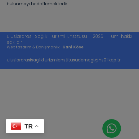
bulunmayı hedeflemektedir.
Uluslararası Sağlık Turizmi Enstitüsü I 2026 I Tüm hakkı
saklıdır
Web tasarım & Danışmanlık :
Gani Köse
uluslararasisaglikturizmienstitusudernegi@hs01.kep.tr
TR