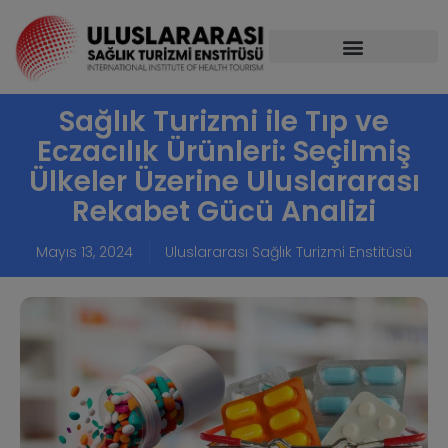
Sağlık Turizmi ile Tıp ve
Eczacılık Ürünleri: Seçilmiş
Ülkeler Üzerine Uluslararası
Rekabet Gücü Analizi
Mayıs 13, 2024
Uluslararası Sağlık Turizmi Enstitüsü