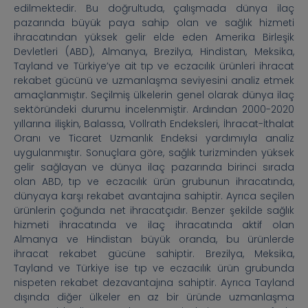
edilmektedir. Bu doğrultuda, çalışmada dünya ilaç
pazarında büyük paya sahip olan ve sağlık hizmeti
ihracatından yüksek gelir elde eden Amerika Birleşik
Devletleri (ABD), Almanya, Brezilya, Hindistan, Meksika,
Tayland ve Türkiye’ye ait tıp ve eczacılık ürünleri ihracat
rekabet gücünü ve uzmanlaşma seviyesini analiz etmek
amaçlanmıştır. Seçilmiş ülkelerin genel olarak dünya ilaç
sektöründeki durumu incelenmiştir. Ardından 2000-2020
yıllarına ilişkin, Balassa, Vollrath Endeksleri, İhracat-İthalat
Oranı ve Ticaret Uzmanlık Endeksi yardımıyla analiz
uygulanmıştır. Sonuçlara göre, sağlık turizminden yüksek
gelir sağlayan ve dünya ilaç pazarında birinci sırada
olan ABD, tıp ve eczacılık ürün grubunun ihracatında,
dünyaya karşı rekabet avantajına sahiptir. Ayrıca seçilen
ürünlerin çoğunda net ihracatçıdır. Benzer şekilde sağlık
hizmeti ihracatında ve ilaç ihracatında aktif olan
Almanya ve Hindistan büyük oranda, bu ürünlerde
ihracat rekabet gücüne sahiptir. Brezilya, Meksika,
Tayland ve Türkiye ise tıp ve eczacılık ürün grubunda
nispeten rekabet dezavantajına sahiptir. Ayrıca Tayland
dışında diğer ülkeler en az bir üründe uzmanlaşma