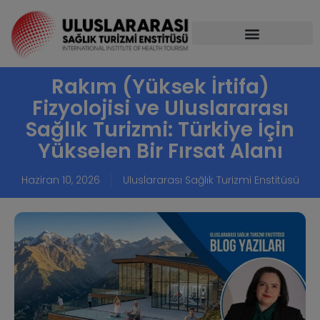
Rakım (Yüksek İrtifa)
Fizyolojisi ve Uluslararası
Sağlık Turizmi: Türkiye İçin
Yükselen Bir Fırsat Alanı
Haziran 10, 2026
Uluslararası Sağlık Turizmi Enstitüsü