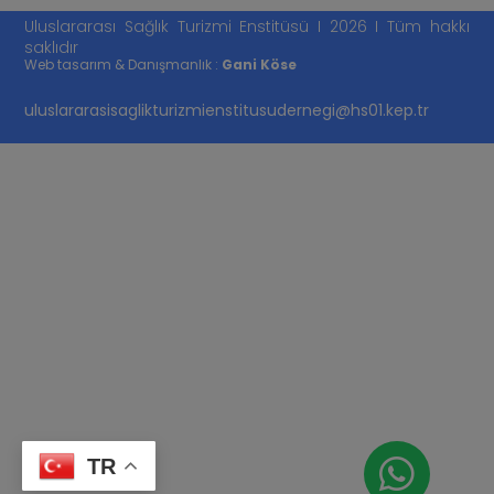
Uluslararası Sağlık Turizmi Enstitüsü I 2026 I Tüm hakkı
saklıdır
Web tasarım & Danışmanlık :
Gani Köse
uluslararasisaglikturizmienstitusudernegi@hs01.kep.tr
TR