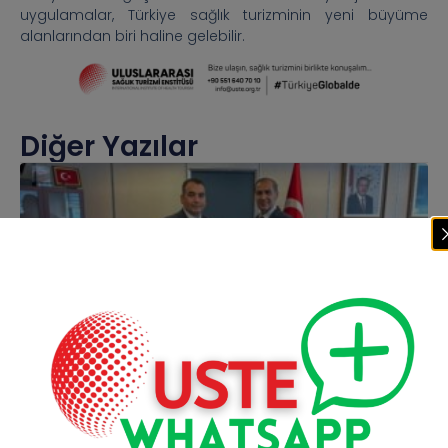
uygulamalar, Türkiye sağlık turizminin yeni büyüme
alanlarından biri haline gelebilir.
Diğer Yazılar