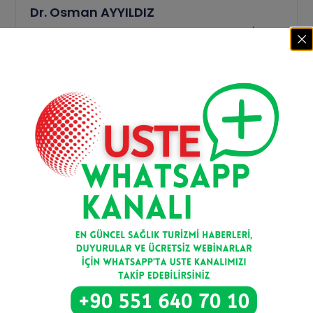
Dr. Osman AYYILDIZ
Danışma Kurulu Üyesi Dr. Osman Ayyıldız (MD &
PhD); 1970 Bursa doğumludur. 1994 Uludağ
Üniversitesi Tıp
Devamını Oku >