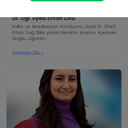
Dr. Öğr. Üyesi Erhan DAĞ
Kalite ve Akreditasyon Komisyonu Üyesi Dr. (PhD)
Erhan Dağ, 1984 yılında Mersin’in Anamur ilçesinde
doğdu. Öğrenim
Devamını Oku >