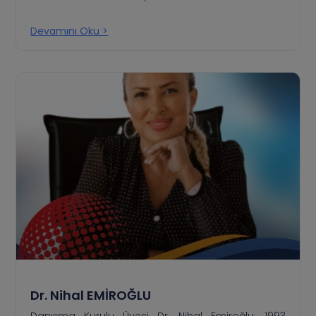
Devamını Oku >
Dr. Nihal EMİROĞLU
Danışma Kurulu Üyesi Dr. Nihal Emiroğlu; 1993