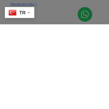
Devamını Oku >
TR
F. Ebru ATABAY
Danışma Kurulu Üyesi Uzm. Dyt. F. Ebru Atabay; 1977
yılında Manisa Akhisar’da doğdu. Anadolu