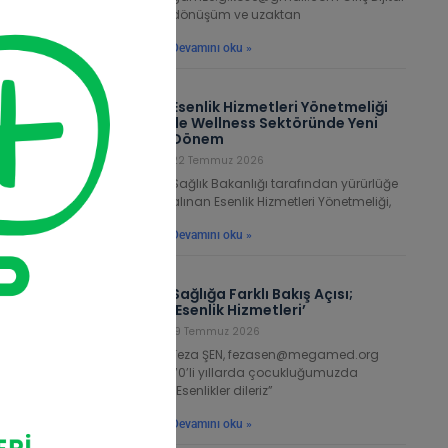
ası
dönüşüm ve uzaktan
Devamını oku »
Esenlik Hizmetleri Yönetmeliği
ile Wellness Sektöründe Yeni
Dönem
22 Temmuz 2026
Sağlık Bakanlığı tarafından yürürlüğe
alınan Esenlik Hizmetleri Yönetmeliği,
Devamını oku »
Sağlığa Farklı Bakış Açısı;
‘Esenlik Hizmetleri’
19 Temmuz 2026
Feza ŞEN, fezasen@megamed.org
70’li yıllarda çocukluğumuzda
“Esenlikler dileriz”
Devamını oku »