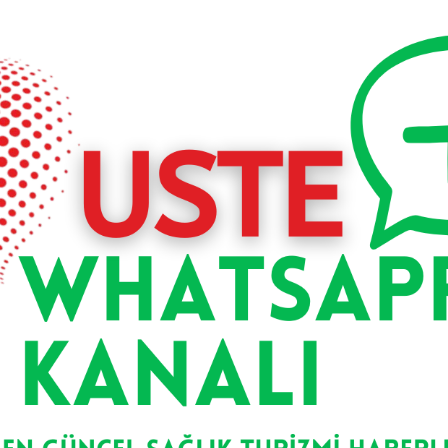
ği içinde, ülkemizin sağlık turizminde hak ettiği yere ulaşm