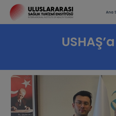
Ana 
USHAŞ’a 