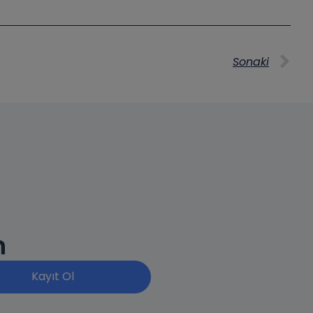
Sonaki
n
Kayıt Ol