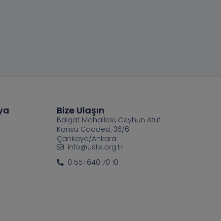
ya
Bize Ulaşın
Balgat Mahallesi, Ceyhun Atuf
Kansu Caddesi, 36/6
Çankaya/Ankara
info@uste.org.tr
0 551 640 70 10