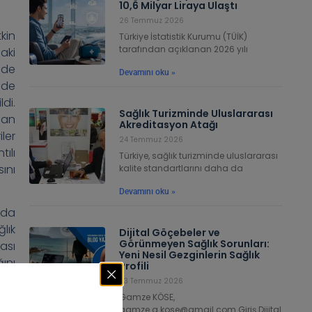
10,6 Milyar Liraya Ulaştı
26 Temmuz 2026
kin
Türkiye İstatistik Kurumu (TÜİK)
tarafından açıklanan 2026 yılı
aki
lde
Devamını oku »
nde
di.
Sağlık Turizminde Uluslararası
lan
Akreditasyon Atağı
ler
24 Temmuz 2026
ılı
Türkiye, sağlık turizminde uluslararası
sını
kalite standartlarını daha da
Devamını oku »
ada
lık
Dijital Göçebeler ve
Görünmeyen Sağlık Sorunları:
ası
Yeni Nesil Gezginlerin Sağlık
ını
Profili
mlar
23 Temmuz 2026
bir
Gamze KÖSE,
gamze.g.kose@gmail.com Giriş Dijital