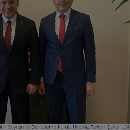
 Fatih Seyran ile Denetleme Kurulu Üyemiz Furkan Çoker, US