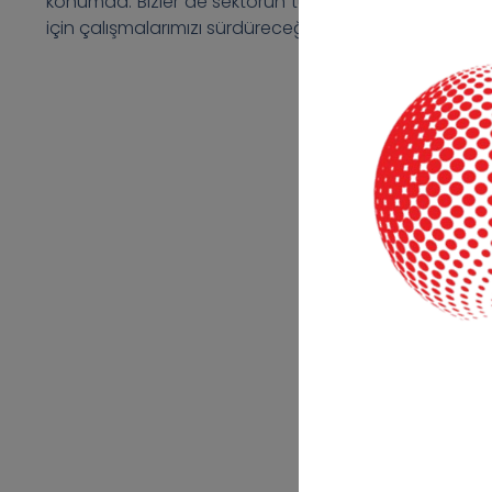
konumda. Bizler de sektörün tüm paydaşlarıyla iş birli
için çalışmalarımızı sürdüreceğiz.”