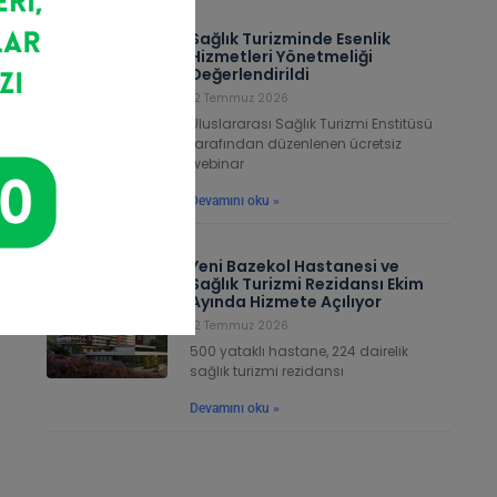
Sağlık Turizminde Esenlik
Hizmetleri Yönetmeliği
Değerlendirildi
12 Temmuz 2026
Uluslararası Sağlık Turizmi Enstitüsü
tarafından düzenlenen ücretsiz
webinar
Devamını oku »
Yeni Bazekol Hastanesi ve
Sağlık Turizmi Rezidansı Ekim
Ayında Hizmete Açılıyor
12 Temmuz 2026
500 yataklı hastane, 224 dairelik
sağlık turizmi rezidansı
Devamını oku »