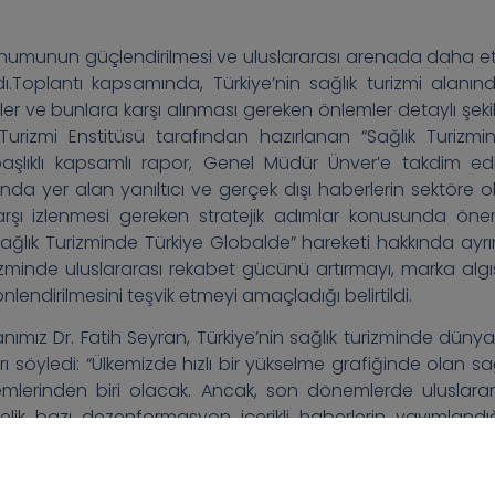
konumunun güçlendirilmesi ve uluslararası arenada daha et
ndı.Toplantı kapsamında, Türkiye’nin sağlık turizmi alanınd
er ve bunlara karşı alınması gereken önlemler detaylı şeki
k Turizmi Enstitüsü tarafından hazırlanan “Sağlık Turizmi
şlıklı kapsamlı rapor, Genel Müdür Ünver’e takdim edil
nda yer alan yanıltıcı ve gerçek dışı haberlerin sektöre o
arşı izlenmesi gereken stratejik adımlar konusunda öneri
ağlık Turizminde Türkiye Globalde” hareketi hakkında ayrınt
 turizminde uluslararası rekabet gücünü artırmayı, marka algı
lendirilmesini teşvik etmeyi amaçladığı belirtildi.
nımız Dr. Fatih Seyran, Türkiye’nin sağlık turizminde düny
ı söyledi: “Ülkemizde hızlı bir yükselme grafiğinde olan sağ
lemlerinden biri olacak. Ancak, son dönemlerde uluslarar
nelik bazı dezenformasyon içerikli haberlerin yayımlandığ
ı doğru ve güvenilir verilerle yanıt vermek adına proaktif adı
metleriyle sadece bölgesinde değil, global ölçekte de öncü 