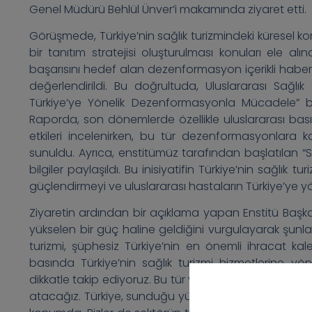
Genel Müdürü Behlül Ünver’i makamında ziyaret etti.
Görüşmede, Türkiye’nin sağlık turizmindeki küresel 
bir tanıtım stratejisi oluşturulması konuları ele alı
başarısını hedef alan dezenformasyon içerikli haberl
değerlendirildi. Bu doğrultuda, Uluslararası Sağlı
Türkiye’ye Yönelik Dezenformasyonla Mücadele” ba
Raporda, son dönemlerde özellikle uluslararası bası
etkileri incelenirken, bu tür dezenformasyonlara k
sunuldu. Ayrıca, enstitümüz tarafından başlatılan “S
bilgiler paylaşıldı. Bu inisiyatifin Türkiye’nin sağlık
güçlendirmeyi ve uluslararası hastaların Türkiye’ye yön
Ziyaretin ardından bir açıklama yapan Enstitü Başka
yükselen bir güç haline geldiğini vurgulayarak şunlar
turizmi, şüphesiz Türkiye’nin en önemli ihracat ka
basında Türkiye’nin sağlık turizmi hizmetlerine yö
dikkatle takip ediyoruz. Bu tür yanıltıcı bilgilere karş
atacağız. Türkiye, sunduğu yüksek kaliteli sağlık hiz