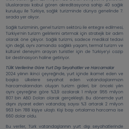
Uluslararası kabul gören akreditasyona sahip 40 sağlık
kuruluşu ile Türkiye, sağlık turizminde dünya genelinde 7.
sırada yer alıyor.
Sağlık turizminin, genel turizm sektörü ile entegre edilmesi,
Türkiye’nin turizm gelirlerini artırmak için stratejik bir adım
olarak öne çıkıyor. Sağlık turizmi, sadece medikal tedavi
için değil, aynı zamanda sağlıklı yaşam, termal turizm ve
kültürel deneyim arayan turistler için de Türkiye’yi cazip
bir destinasyon haline getiriyor.
TÜİK Verilerine Göre Yurt Dışı Seyahatler ve Harcamalar
2024 yılının ikinci çeyreğinde, yurt içinde ikamet eden ve
başka ülkelere seyahat eden vatandaşlarımızın
harcamalarından oluşan turizm gideri, bir önceki yılın
aynı çeyreğine göre %3,9 azalarak 1 milyar 955 milyon
807 bin ABD Doları olarak gerçekleşti. Bu dönemde yurt
dışını ziyaret eden vatandaş sayısı %3 artarak 2 milyon
963 bin 788 kişiye ulaştı. Kişi başı ortalama harcama ise
660 dolar oldu.
Bu veriler, Türk vatandaşlarının yurt dışı seyahatlerinde