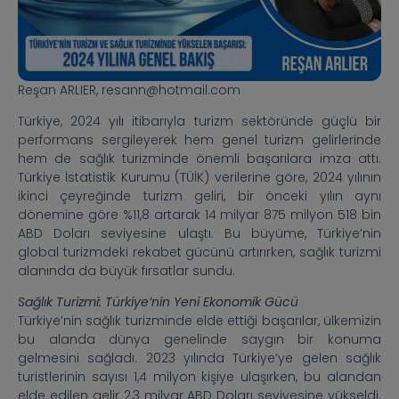
Reşan ARLIER, resann@hotmail.com
Türkiye, 2024 yılı itibarıyla turizm sektöründe güçlü bir
performans sergileyerek hem genel turizm gelirlerinde
hem de sağlık turizminde önemli başarılara imza attı.
Türkiye İstatistik Kurumu (TÜİK) verilerine göre, 2024 yılının
ikinci çeyreğinde turizm geliri, bir önceki yılın aynı
dönemine göre %11,8 artarak 14 milyar 875 milyon 518 bin
ABD Doları seviyesine ulaştı. Bu büyüme, Türkiye’nin
global turizmdeki rekabet gücünü artırırken, sağlık turizmi
alanında da büyük fırsatlar sundu.
Sağlık Turizmi: Türkiye’nin Yeni Ekonomik Gücü
Türkiye’nin sağlık turizminde elde ettiği başarılar, ülkemizin
bu alanda dünya genelinde saygın bir konuma
gelmesini sağladı. 2023 yılında Türkiye’ye gelen sağlık
turistlerinin sayısı 1,4 milyon kişiye ulaşırken, bu alandan
elde edilen gelir 2,3 milyar ABD Doları seviyesine yükseldi.