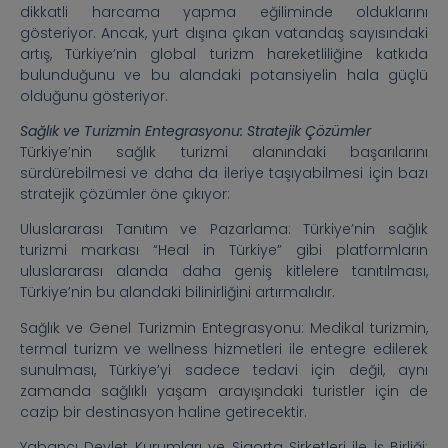
dikkatli harcama yapma eğiliminde olduklarını
gösteriyor. Ancak, yurt dışına çıkan vatandaş sayısındaki
artış, Türkiye’nin global turizm hareketliliğine katkıda
bulunduğunu ve bu alandaki potansiyelin hala güçlü
olduğunu gösteriyor.
Sağlık ve Turizmin Entegrasyonu: Stratejik Çözümler
Türkiye’nin sağlık turizmi alanındaki başarılarını
sürdürebilmesi ve daha da ileriye taşıyabilmesi için bazı
stratejik çözümler öne çıkıyor:
Uluslararası Tanıtım ve Pazarlama: Türkiye’nin sağlık
turizmi markası “Heal in Türkiye” gibi platformların
uluslararası alanda daha geniş kitlelere tanıtılması,
Türkiye’nin bu alandaki bilinirliğini artırmalıdır.
Sağlık ve Genel Turizmin Entegrasyonu: Medikal turizmin,
termal turizm ve wellness hizmetleri ile entegre edilerek
sunulması, Türkiye’yi sadece tedavi için değil, aynı
zamanda sağlıklı yaşam arayışındaki turistler için de
cazip bir destinasyon haline getirecektir.
Yabancı Devlet Kurumları ve Sigorta Şirketleri ile İş Birliği: