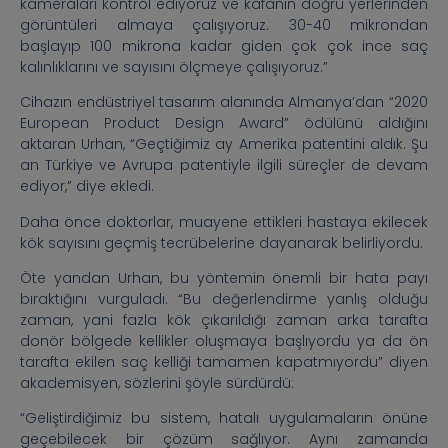
kameraları kontrol ediyoruz ve kafanın doğru yerlerinden
görüntüleri almaya çalışıyoruz. 30-40 mikrondan
başlayıp 100 mikrona kadar giden çok çok ince saç
kalınlıklarını ve sayısını ölçmeye çalışıyoruz.”
Cihazın endüstriyel tasarım alanında Almanya’dan “2020
European Product Design Award” ödülünü aldığını
aktaran Urhan, “Geçtiğimiz ay Amerika patentini aldık. Şu
an Türkiye ve Avrupa patentiyle ilgili süreçler de devam
ediyor,” diye ekledi.
Daha önce doktorlar, muayene ettikleri hastaya ekilecek
kök sayısını geçmiş tecrübelerine dayanarak belirliyordu.
Öte yandan Urhan, bu yöntemin önemli bir hata payı
bıraktığını vurguladı. “Bu değerlendirme yanlış olduğu
zaman, yani fazla kök çıkarıldığı zaman arka tarafta
donör bölgede kellikler oluşmaya başlıyordu ya da ön
tarafta ekilen saç kelliği tamamen kapatmıyordu” diyen
akademisyen, sözlerini şöyle sürdürdü:
“Geliştirdiğimiz bu sistem, hatalı uygulamaların önüne
geçebilecek bir çözüm sağlıyor. Aynı zamanda