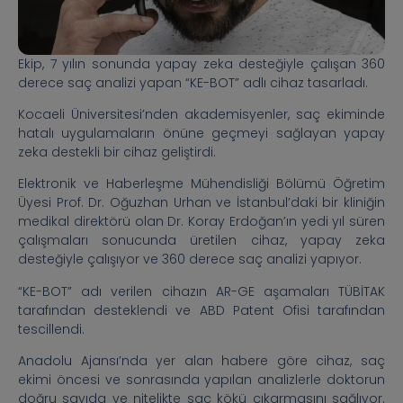
Ekip, 7 yılın sonunda yapay zeka desteğiyle çalışan 360
derece saç analizi yapan “KE-BOT” adlı cihaz tasarladı.
Kocaeli Üniversitesi’nden akademisyenler, saç ekiminde
hatalı uygulamaların önüne geçmeyi sağlayan yapay
zeka destekli bir cihaz geliştirdi.
Elektronik ve Haberleşme Mühendisliği Bölümü Öğretim
Üyesi Prof. Dr. Oğuzhan Urhan ve İstanbul’daki bir kliniğin
medikal direktörü olan Dr. Koray Erdoğan’ın yedi yıl süren
çalışmaları sonucunda üretilen cihaz, yapay zeka
desteğiyle çalışıyor ve 360 derece saç analizi yapıyor.
“KE-BOT” adı verilen cihazın AR-GE aşamaları TÜBİTAK
tarafından desteklendi ve ABD Patent Ofisi tarafından
tescillendi.
Anadolu Ajansı’nda yer alan habere göre cihaz, saç
ekimi öncesi ve sonrasında yapılan analizlerle doktorun
doğru sayıda ve nitelikte saç kökü çıkarmasını sağlıyor.