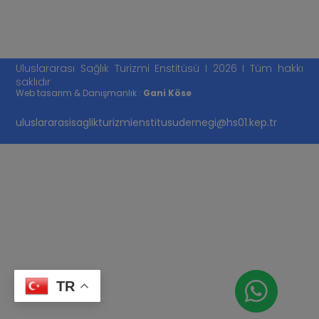
Uluslararası Sağlık Turizmi Enstitüsü I 2026 I Tüm hakkı
saklıdır
Web tasarım & Danışmanlık :
Gani Köse
uluslararasisaglikturizmienstitusudernegi@hs01.kep.tr
TR