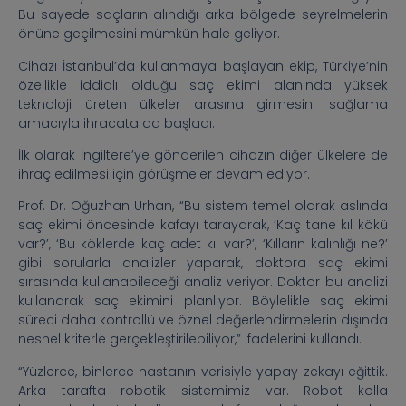
Bu sayede saçların alındığı arka bölgede seyrelmelerin
önüne geçilmesini mümkün hale geliyor.
Cihazı İstanbul’da kullanmaya başlayan ekip, Türkiye’nin
özellikle iddialı olduğu saç ekimi alanında yüksek
teknoloji üreten ülkeler arasına girmesini sağlama
amacıyla ihracata da başladı.
İlk olarak İngiltere’ye gönderilen cihazın diğer ülkelere de
ihraç edilmesi için görüşmeler devam ediyor.
Prof. Dr. Oğuzhan Urhan, “Bu sistem temel olarak aslında
saç ekimi öncesinde kafayı tarayarak, ‘Kaç tane kıl kökü
var?’, ‘Bu köklerde kaç adet kıl var?’, ‘Kılların kalınlığı ne?’
gibi sorularla analizler yaparak, doktora saç ekimi
sırasında kullanabileceği analiz veriyor. Doktor bu analizi
kullanarak saç ekimini planlıyor. Böylelikle saç ekimi
süreci daha kontrollü ve öznel değerlendirmelerin dışında
nesnel kriterle gerçekleştirilebiliyor,” ifadelerini kullandı.
“Yüzlerce, binlerce hastanın verisiyle yapay zekayı eğittik.
Arka tarafta robotik sistemimiz var. Robot kolla