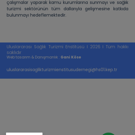
çalışmalar yaparak kamu kurumlarına sunmayı ve sağlık
turizmi sektörünün tüm dallarıyla gelişmesine katkıda
bulunmayı hedeflemektedir.
Uluslararası Sağlık Turizmi Enstitüsü I 2026 I Tüm hakkı
saklıdır
Web tasarım & Danışmanlık :
Gani Köse
uluslararasisaglikturizmienstitusudernegi@hs01.kep.tr