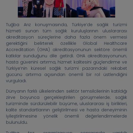
Tuğba Arız konuşmasında, Türkiye’de sağlık turizmi
hizmeti sunan tüm sağlık kuruluşlarının uluslararası
akreditasyon süreçlerine daha fazla önem vermesi
gerektiğini belirterek özellikle Global Healthcare
Accreditation (GHA) akreditasyonunun sektöre önemli
katkılar sunduğunu dile getirdi. GHA akreditasyonunun;
hasta güvenini artırma, hizmet kalitesini güçlendirme ve
Türkiye’nin küresel sağlık turizmi pazarındaki rekabet
gücünü artırma açısından önemli bir rol üstlendiğini
vurguladı.
Dünyanın farklı ülkelerinden sektör temsilcilerinin katıldığı
zirve boyunca gerçekleştirilen görüşmelerde; sağlık
turizminde sürdürülebilir büyüme, uluslararası iş birlikleri,
kalite standartlarının geliştirilmesi ve hasta deneyiminin
iyileştirilmesine yönelik önemli değerlendirmelerde
bulunuldu.
Tuğba Arız, organizasyon sonrasında yaptığı