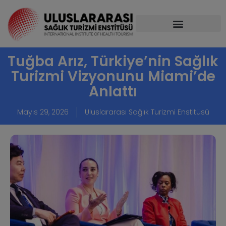
Tuğba Arız, Türkiye’nin Sağlık
Turizmi Vizyonunu Miami’de
Anlattı
Mayıs 29, 2026
Uluslararası Sağlık Turizmi Enstitüsü