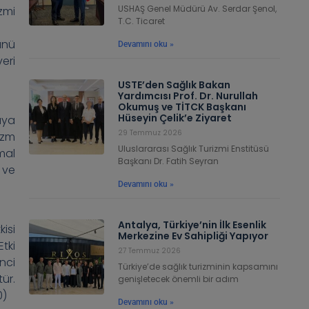
USHAŞ Genel Müdürü Av. Serdar Şenol,
zmi
T.C. Ticaret
ünü
Devamını oku »
eri
USTE’den Sağlık Bakan
Yardımcısı Prof. Dr. Nurullah
Okumuş ve TİTCK Başkanı
Hüseyin Çelik’e Ziyaret
aya
29 Temmuz 2026
izm
Uluslararası Sağlık Turizmi Enstitüsü
mal
Başkanı Dr. Fatih Seyran
 ve
Devamını oku »
Antalya, Türkiye’nin İlk Esenlik
isi
Merkezine Ev Sahipliği Yapıyor
tki
27 Temmuz 2026
nci
Türkiye’de sağlık turizminin kapsamını
ür.
genişletecek önemli bir adım
0)
Devamını oku »