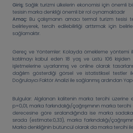
Giriş;
Sağlık turizmi ülkelerin ekonomisi için önemli bi
tesisin marka denkliği önemli bir rol oynamaktadır
Amaç:
Bu çalışmanın amacı termal turizm tesisi terc
belirleyerek, tercih edilebilirliği arttırmak için be
sağlamaktır.
Gereç ve Yöntemler: Kolayda örnekleme yöntemi ile
katılmayı kabul eden 18 yaş ve üstü 106 kişiden v
işletmelerine uyarlanmış ve online olarak tasarlanmış
dağılım gösterdiği görsel ve istatistiksel testler 
Doğrulayıcı Faktör Analizi ile sağlanmış ardından Yapısa
Bulgular: Algılanan kalitenin marka tercihi üzerine 
p=0,01, marka farkındalığı/çağrışımının marka tercihi ü
derecesine göre sıralandığında ise marka sadakatini
sırada (estimate:0,33), marka farkındalığı/çağrışım
Marka denkliğinin bütüncül olarak da marka tercihi ile