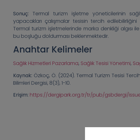
Sonuç:
Termal turizm işletme yöneticilerinin sağlı
yapacakları çalışmalar tesisin tercih edilebilirliği
Termal turizm işletmelerinde marka denkliği algısı ile
bu boşluğu doldurması beklenmektedir.
Anahtar Kelimeler
Sağlık Hizmetleri Pazarlama
,
Sağlık Tesisi Yönetimi
,
Sağ
Kaynak:
Özkoç, Ö. (2024). Termal Turizm Tesisi Tercihi
Bilimleri Dergisi, 8(3), 1-10.
Erişim:
https://dergipark.org.tr/tr/pub/gsbdergi/iss