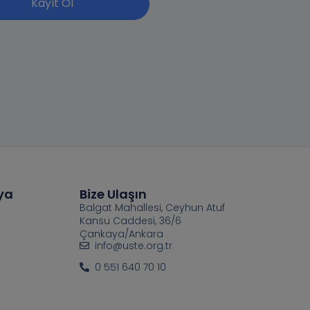
Kayıt Ol
ya
Bize Ulaşın
Balgat Mahallesi, Ceyhun Atuf
Kansu Caddesi, 36/6
Çankaya/Ankara
info@uste.org.tr
0 551 640 70 10