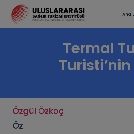
Ana 
Termal Tu
Turisti’ni
Özgül Özkoç
Öz