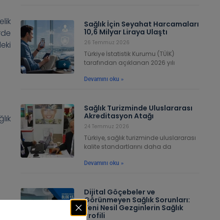
lik
Sağlık İçin Seyahat Harcamaları
10,6 Milyar Liraya Ulaştı
rde
26 Temmuz 2026
eki
Türkiye İstatistik Kurumu (TÜİK)
tarafından açıklanan 2026 yılı
Devamını oku »
Sağlık Turizminde Uluslararası
Akreditasyon Atağı
lık
24 Temmuz 2026
Türkiye, sağlık turizminde uluslararası
kalite standartlarını daha da
Devamını oku »
Dijital Göçebeler ve
Görünmeyen Sağlık Sorunları:
Yeni Nesil Gezginlerin Sağlık
Profili