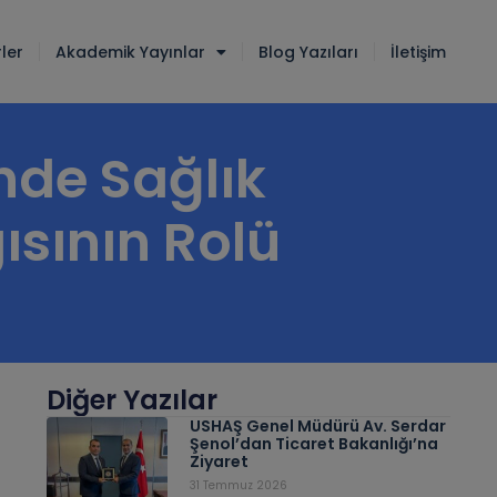
ler
Akademik Yayınlar
Blog Yazıları
İletişim
nde Sağlık
ısının Rolü
Diğer Yazılar
USHAŞ Genel Müdürü Av. Serdar
Şenol’dan Ticaret Bakanlığı’na
Ziyaret
31 Temmuz 2026