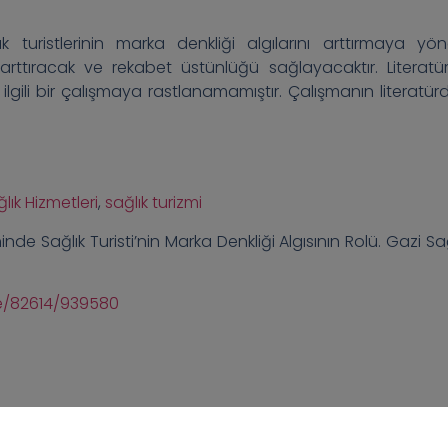
k turistlerinin marka denkliği algılarını arttırmaya yöne
ni arttıracak ve rekabet üstünlüğü sağlayacaktır. Literatü
 ilgili bir çalışmaya rastlanamamıştır. Çalışmanın literatürd
lık Hizmetleri
,
sağlık turizmi
nde Sağlık Turisti’nin Marka Denkliği Algısının Rolü. Gazi Sağ
ue/82614/939580