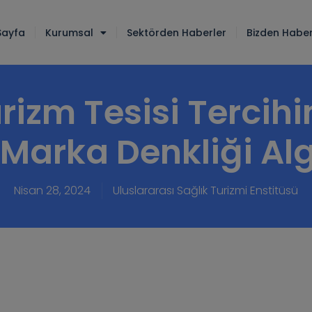
Sayfa
Kurumsal
Sektörden Haberler
Bizden Haber
rizm Tesisi Tercihi
n Marka Denkliği Alg
Nisan 28, 2024
Uluslararası Sağlık Turizmi Enstitüsü