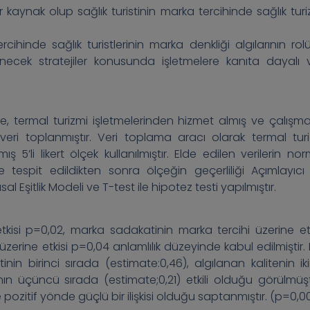
r kaynak olup sağlık turistinin marka tercihinde sağlık turi
ihinde sağlık turistlerinin marka denkliği algılarının rol
lirlenecek stratejiler konusunda işletmelere kanıta dayalı v
, termal turizmi işletmelerinden hizmet almış ve çalışm
eri toplanmıştır. Veri toplama aracı olarak termal tur
 5’li likert ölçek kullanılmıştır. Elde edilen verilerin nor
ile tespit edildikten sonra ölçeğin geçerliliği Açımlayıcı
l Eşitlik Modeli ve T-test ile hipotez testi yapılmıştır.
etkisi p=0,02, marka sadakatinin marka tercihi üzerine etk
zerine etkisi p=0,04 anlamlılık düzeyinde kabul edilmiştir. E
n birinci sırada (estimate:0,46), algılanan kalitenin iki
ının üçüncü sırada (estimate;0,21) etkili olduğu görülmüşt
 pozitif yönde güçlü bir ilişkisi olduğu saptanmıştır. (p=0,0