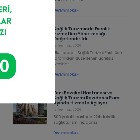
Devamını oku »
Sağlık Turizminde Esenlik
Hizmetleri Yönetmeliği
Değerlendirildi
12 Temmuz 2026
Uluslararası Sağlık Turizmi Enstitüsü
tarafından düzenlenen ücretsiz
webinar
Devamını oku »
Yeni Bazekol Hastanesi ve
Sağlık Turizmi Rezidansı Ekim
Ayında Hizmete Açılıyor
12 Temmuz 2026
500 yataklı hastane, 224 dairelik
sağlık turizmi rezidansı
Devamını oku »