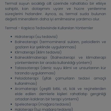
Termal suyun sıcaklığı cilt üzerinde rahatlatıcı bir etkiye
sahiptir, kan dolaşımını uyarır ve hücre yenilenme
süreçlerini hızlandırır. Ayrıca, ısı, termal suda bulunan
değerli minerallerin daha iyi emilmesine yardımcı olur.
Termal – Kaplıca Tedavisinde Kullanılan Yöntemler
Hidroterapi (su tedavisi)
Balneoterapi (termomineral suların, peloidlerin ve
gazların kür şeklinde uygulanması)
Klimaterapi (iklim tedavisi)
Balneoklimaterapi (Balneoterapi ve klimaterapi
yöntemlerinin bir arada kullanıldığı yöntem)
Talassoterapi (deniz suyu iklimi ve unsurlarının kür
tarzında uygulanması)
Peloidoterapi (şifalı çamurların tedavi amaçlı
kullanılması)
Aromaterapi (çeşitli bitki, ot, kök ve reçinelerden
elde edilen demlerle kişileri rahatlatıp gerginliği
ortadan kaldıran bir terapi yöntemi)
Speleoterapi (mağara tedavisi)
Haloterapi (tuz mağara tedavisi)