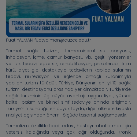
Fuat YALMAN, fuatyalman@duzce.edu.tr
Termal sağlık turizmi; termomineral su banyosu,
inhalasyon, içme, çamur banyosu vb. çeşitli yöntemler
ve fizik tedavi, egzersiz, rehabilitasyon, psikoterapi, iklim
kürü, diyet gibi destekleyici tedavilerin kaplıca sularının
tedavi, rekreasyon ve eğlence amaçlı kullanımıyla
yapılan turizm türüdür. Türkiye, Dünyanın en iyi 10 sağlık
turizmi destinasyonu arasında yer almaktadır. Türkiye’de
sağlık turizminin üç büyük avantajı; uygun fiyat, yüksek
kaliteli bakım ve birinci sınıf tedaviye anında erişimdir.
Türkiye’nin sunduğu en büyük fayda, diğer ülkelere kıyasla
maliyet açısından önemli ölçüde tasarruf sağlamasıdır.
Termalizm, özellikle tıbbi tedavi, hastayı rahatlatmak için
yetersiz kaldığında veya çok ağır olduğunda, kronik