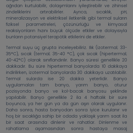
ağrıdan kurtulabilir, dolaşımlarını iyileştirebilir ve zihinsel
zindeliklerini artırabilirler. Ayrıca, sıcaklık, pH,
mineralizasyon ve elektriksel iletkenlik gibi termal suların
fiziksel parametreleri, çözünürlüğü ve kimyasal
reaksiyonların hızını büyük ölçüde etkiler ve dolayısıyla
bunların potansiyel terapötik etkilerini de etkiler.
Termal suyu üç grupta inceleyebiliriz. Ilık (izotermal; 33-
35°C), sıcak (termal; 35-40 °C), çok sıcak (hipertermal;
40-42°C) olarak sınıflandırılır. Banyo süresi genellikle 20
dakikadır. Bu süre hipertermal banyolarda 10 dakikaya
indirilirken, izotermal banyolarda 30 dakikaya uzatılabilir.
Termal sularda ise 20 dakika yeterlidir. Banyo
uygulamaları tam banyo, yarım banyo, oturur
pozisyonda banyo ve kol-bacak banyosu şeklinde
yapılabilir. Banyo genellikle 2 ila 4 haftalık bir süre
boyunca, ya her gün ya da gün aşırı olarak uygulanır.
Daha sonra, hasta banyodan sonra iyice kurulanır ve
hoş bir sıcaklığa sahip bir odada yaklaşık yarım saat ila
bir saat arasında dinlenir ve rahatlar. Dinlenme ve
rahatlama aşamasından sonra hastaya masaj