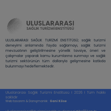
ULUSLARARASI SAĞLIK TURİZMİ ENSTİTÜSÜ; sağlık turizmi
deneyimi anlamında fayda sağlamayı, sağlık turizmi
mevzuatının geliştirilmesine yönelik tavsiye, öneri ve
çalışmalar yaparak kamu kurumlarına sunmayı ve sağlık
turizmi sektörünün tüm dallarıyla gelişmesine katkıda
bulunmayı hedeflemektedir.
Uluslararası Sağlık Turizmi Enstitüsü I 2026 I Tüm hakkı
saklıdır
Web tasarım & Danışmanlık :
Gani Köse