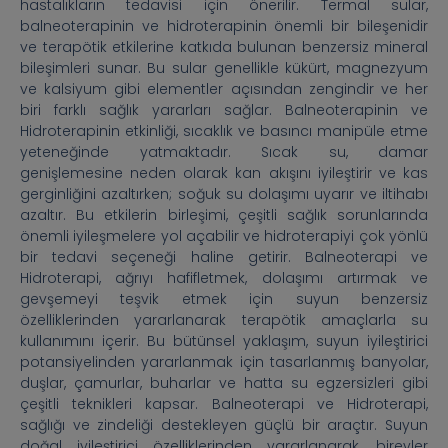
hastalıkların tedavisi için önerilir. Termal sular,
balneoterapinin ve hidroterapinin önemli bir bileşenidir
ve terapötik etkilerine katkıda bulunan benzersiz mineral
bileşimleri sunar. Bu sular genellikle kükürt, magnezyum
ve kalsiyum gibi elementler açısından zengindir ve her
biri farklı sağlık yararları sağlar. Balneoterapinin ve
Hidroterapinin etkinliği, sıcaklık ve basıncı manipüle etme
yeteneğinde yatmaktadır. Sıcak su, damar
genişlemesine neden olarak kan akışını iyileştirir ve kas
gerginliğini azaltırken; soğuk su dolaşımı uyarır ve iltihabı
azaltır. Bu etkilerin birleşimi, çeşitli sağlık sorunlarında
önemli iyileşmelere yol açabilir ve hidroterapiyi çok yönlü
bir tedavi seçeneği haline getirir. Balneoterapi ve
Hidroterapi, ağrıyı hafifletmek, dolaşımı artırmak ve
gevşemeyi teşvik etmek için suyun benzersiz
özelliklerinden yararlanarak terapötik amaçlarla su
kullanımını içerir. Bu bütünsel yaklaşım, suyun iyileştirici
potansiyelinden yararlanmak için tasarlanmış banyolar,
duşlar, çamurlar, buharlar ve hatta su egzersizleri gibi
çeşitli teknikleri kapsar. Balneoterapi ve Hidroterapi,
sağlığı ve zindeliği destekleyen güçlü bir araçtır. Suyun
doğal iyileştirici özelliklerinden yararlanarak, bireyler