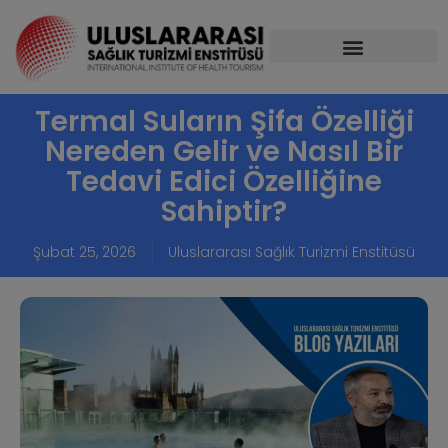
Termal Suların Şifa Özelliği
Nereden Gelir ve Nasıl Bir
Tedavi Edici Özelliğine
Sahiptir?
Şubat 25, 2026
Uluslararası Sağlık Turizmi Enstitüsü