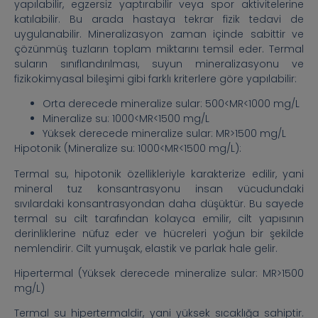
yapılabilir, egzersiz yaptırabilir veya spor aktivitelerine
katılabilir. Bu arada hastaya tekrar fizik tedavi de
uygulanabilir. Mineralizasyon zaman içinde sabittir ve
çözünmüş tuzların toplam miktarını temsil eder. Termal
suların sınıflandırılması, suyun mineralizasyonu ve
fizikokimyasal bileşimi gibi farklı kriterlere göre yapılabilir:
Orta derecede mineralize sular: 500<MR<1000 mg/L
Mineralize su: 1000<MR<1500 mg/L
Yüksek derecede mineralize sular: MR>1500 mg/L
Hipotonik (Mineralize su: 1000<MR<1500 mg/L):
Termal su, hipotonik özellikleriyle karakterize edilir, yani
mineral tuz konsantrasyonu insan vücudundaki
sıvılardaki konsantrasyondan daha düşüktür. Bu sayede
termal su cilt tarafından kolayca emilir, cilt yapısının
derinliklerine nüfuz eder ve hücreleri yoğun bir şekilde
nemlendirir. Cilt yumuşak, elastik ve parlak hale gelir.
Hipertermal (Yüksek derecede mineralize sular: MR>1500
mg/L)
Termal su hipertermaldir, yani yüksek sıcaklığa sahiptir.