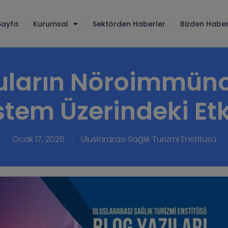
Sayfa
Kurumsal
Sektörden Haberler
Bizden Haber
uların Nöroimmün
stem Üzerindeki Etk
Ocak 17, 2026
Uluslararası Sağlık Turizmi Enstitüsü