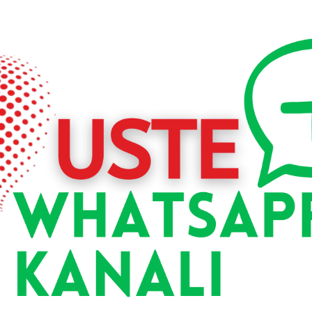
murga rahatsızlığıdır. Herni genellikle hareketli ve yük taşı
nen bölgeler boyun ve bel omurlarıdır. Tedavi yaklaşıml
gibi konservatif önlemlerin bir kombinasyonunu içerir. A
vi ve uygun yönetim, semptomların azaltılmasına ve hasta
den biridir. Kas-iskelet sistemi bozuklukları olan bireylerde 
linde yaygın olarak uygulanmaktadır. Termal merkezl
dir. Birçok kişi, doğal sıcak kaplıcaların iyileştirici özellik
ir varlık olan insan, vücudunda meydana gelen biyolo
etkilenir. Bu nedenle tedaviye bütüncül bir perspektif
ziksel ve kimyasal faktörlerle ilişkilidir; ancak etki mekaniz
ndokrin sistem üzerinde olumlu etkiler göstermektedir. Geç
 kondroprotektif özelliklerinin yanı sıra antioksidan
muştur. Çok sayıda çalışma, hidroterapinin bel ağrısı o
ı etkilerini desteklemektedir. Bender (2014) tarafından yayıml
ksler üzerindeki etkilerini inceleyen dört farklı çalı