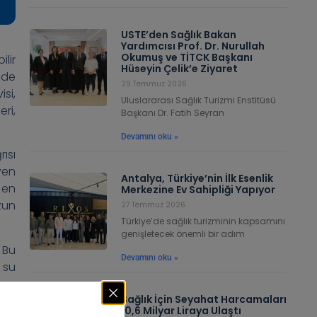
USTE’den Sağlık Bakan
Yardımcısı Prof. Dr. Nurullah
Okumuş ve TİTCK Başkanı
lir
Hüseyin Çelik’e Ziyaret
nde
29 Temmuz 2026
si,
Uluslararası Sağlık Turizmi Enstitüsü
ri,
Başkanı Dr. Fatih Seyran
Devamını oku »
ısı
yen
Antalya, Türkiye’nin İlk Esenlik
 en
Merkezine Ev Sahipliği Yapıyor
zun
27 Temmuz 2026
Türkiye’de sağlık turizminin kapsamını
genişletecek önemli bir adım
 Bu
Devamını oku »
 su
nun
Sağlık İçin Seyahat Harcamaları
10,6 Milyar Liraya Ulaştı