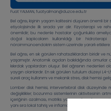
Fuat YALMAN, fuatyalman@duzce.edu.tr
Bel ağrısı, kişinin yaşam kalitesini düşüren önemli bir
etiyolojisinde ilk sırada yer alır. Fizyoterapi ve r
önemlidir; bu nedenle hastalar çoğunlukla ameliyat
doğal kaplıcaların kullanıldığı bir hidroterapi
nöroimmünoendokrin sistem üzerinde yararlı etkilere s
Bel ağrısı, en sık görülen rahatsızlıklardan biridir v
yaşamıştır. Anatomik açıdan bakıldığında omurlar ar
kıkırdak yapılardan oluşur. Bel ağrısının nedenleri ol
yaygın olanlardır. En sık görülen tutulum düzeyi L4–L
süreli araç kullanımı ve mekanik stres, disk hernisi gelişim
Lomber disk hernisi, intervertebral disk düzeyinde 
değişiklikler; bozunma sistemlerinin aktivitesinin art
içeriğinin azalması, matriks yapısının bozulması ve i
yanı sıra lokal tahriş ve inflamasyon, lokal ağrının tem