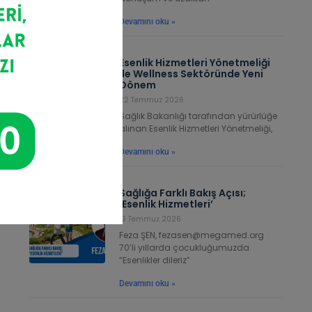
una
Devamını oku »
Esenlik Hizmetleri Yönetmeliği
ile Wellness Sektöründe Yeni
Dönem
22 Temmuz 2026
Sağlık Bakanlığı tarafından yürürlüğe
alınan Esenlik Hizmetleri Yönetmeliği,
Devamını oku »
Sağlığa Farklı Bakış Açısı;
‘Esenlik Hizmetleri’
19 Temmuz 2026
Feza ŞEN, fezasen@megamed.org
70’li yıllarda çocukluğumuzda
“Esenlikler dileriz”
Devamını oku »