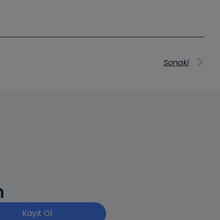
Sonaki
n
Kayıt Ol