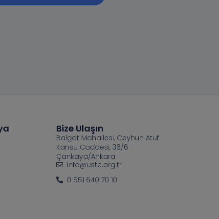
ya
Bize Ulaşın
Balgat Mahallesi, Ceyhun Atuf
Kansu Caddesi, 36/6
Çankaya/Ankara
info@uste.org.tr
0 551 640 70 10