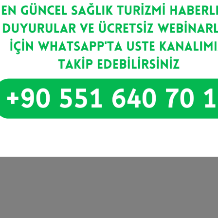
 düzeylerinde azalma olduğu ve termal suyun musluk suy
r sağladığı gösterilmiştir.