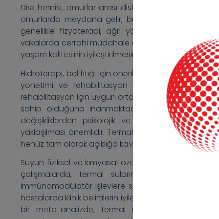
Disk hernisi, omurlar arası disklerin en sık görülen o
omurlarda meydana gelir; bu nedenle en sık etkile
genellikle fizyoterapi, ağrı yönetimi ve dinlenme 
vakalarda cerrahi müdahale gerekebilir. Erken teda
yaşam kalitesinin iyileştirilmesine katkı sağlar.
Hidroterapi, bel fıtığı için önerilen tedavi yöntemlerin
yönetimi ve rehabilitasyon amacıyla dünya gene
rehabilitasyon için uygun ortamlar olarak kabul edilmekte
sahip olduğuna inanmaktadır. Biyopsikososyal b
değişikliklerden psikolojik ve sosyal açıdan da 
yaklaşılması önemlidir. Termal suyun yararlı etkileri fi
henüz tam olarak açıklığa kavuşturulamamıştır.
Suyun fiziksel ve kimyasal özellikleri, nöroimmünoe
çalışmalarda, termal suların antiinflamatuar ve
immünomodülatör işlevlere sahip olduğu ortaya kon
hastalarda klinik belirtilerin iyileştirilmesinde yararl
bir meta-analizde, termal suyun inflamatuar inde