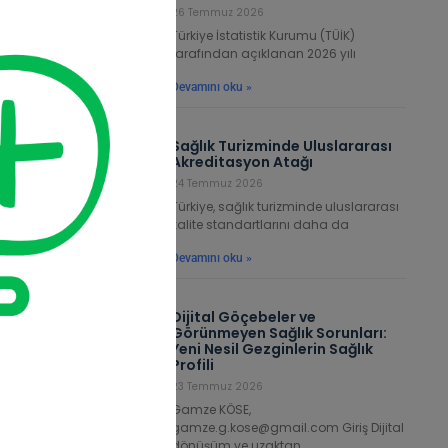
yan
26 Temmuz 2026
Türkiye İstatistik Kurumu (TÜİK)
arı
tarafından açıklanan 2026 yılı
ğır
nın
Devamını oku »
Sağlık Turizminde Uluslararası
ağrı
Akreditasyon Atağı
er,
24 Temmuz 2026
lere
Türkiye, sağlık turizminde uluslararası
jik
kalite standartlarını daha da
ten
Devamını oku »
ması
Dijital Göçebeler ve
miş
Görünmeyen Sağlık Sorunları:
Yeni Nesil Gezginlerin Sağlık
 ve
Profili
lan
23 Temmuz 2026
anan
Gamze KÖSE,
şma
gamze.g.kose@gmail.com Giriş Dijital
dönüşüm ve uzaktan