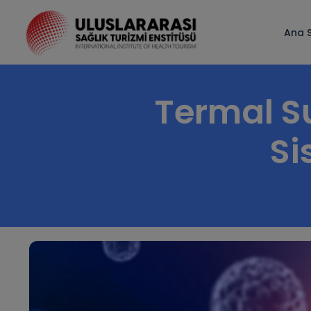
Ana 
Termal S
Si