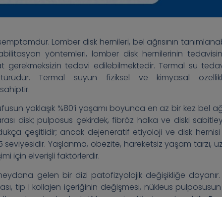
 semptomdur. Lomber disk hernileri, bel ağrısının tanımlanabi
ehabilitasyon yöntemleri, lomber disk hernilerinin tedavisi
 gerekmeksizin tedavi edilebilmektedir. Termal su tedavi
 türüdür. Termal suyun fiziksel ve kimyasal özellikle
ahiptir.
e nüfusun yaklaşık %80’i yaşamı boyunca en az bir kez bel ağr
ası disk; pulposus çekirdek, fibröz halka ve diski sabitle
dukça çeşitlidir; ancak dejeneratif etiyoloji ve disk hernisi
5 seviyesidir. Yaşlanma, obezite, hareketsiz yaşam tarzı, u
i için elverişli faktörlerdir.
meydana gelen bir dizi patofizyolojik değişikliğe dayanır.
ması, tip I kollajen içeriğinin değişmesi, nükleus pulposusun
nflamatuar kaskadın tetiklenmesi şeklinde sıralanabilir. Bu
el nedenleri arasında yer alır.