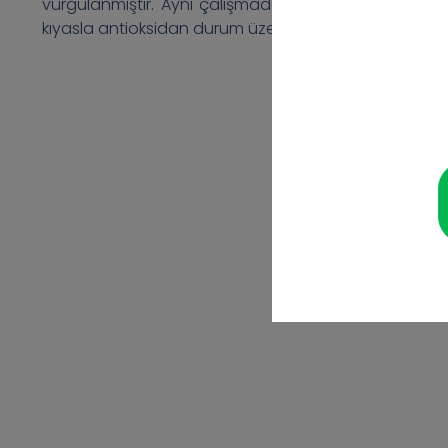
vurgulanmıştır. Aynı çalışmada, C-reaktif protein
kıyasla antioksidan durum üzerinde daha yararlı etkile