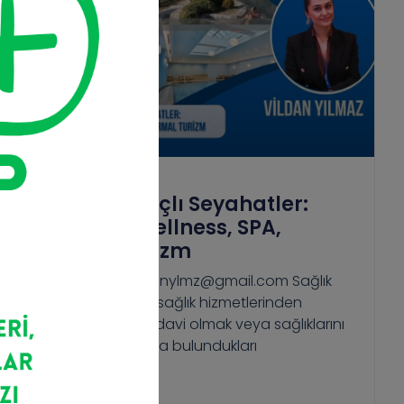
Sağlık Amaçlı Seyahatler:
Medikal, Wellness, SPA,
Termal Turizm
Vildan YILMAZ, vldnylmz@gmail.com Sağlık
turizmi; bireylerin sağlık hizmetlerinden
faydalanmak, tedavi olmak veya sağlıklarını
korumak amacıyla bulundukları
Devamını Oku >