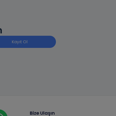
n
Kayıt Ol
ya
Bize Ulaşın