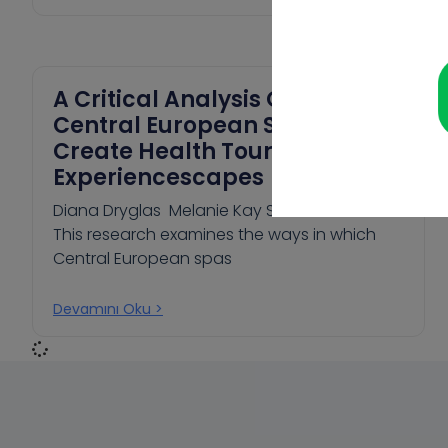
A Critical Analysis Of How
Central European Spas
Create Health Tourism
Experiencescapes
Diana Dryglas Melanie Kay Smith ABSTRACT
This research examines the ways in which
Central European spas
Devamını Oku >