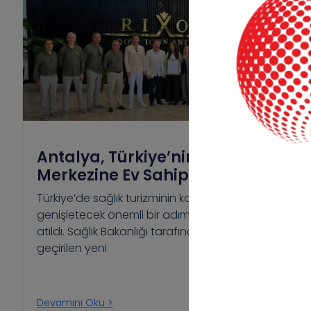
Antalya, Türkiye’nin İlk Esenlik
Merkezine Ev Sahipliği Yapıyor
Türkiye’de sağlık turizminin kapsamını
genişletecek önemli bir adım Antalya’da
atıldı. Sağlık Bakanlığı tarafından hayata
geçirilen yeni
Devamını Oku >