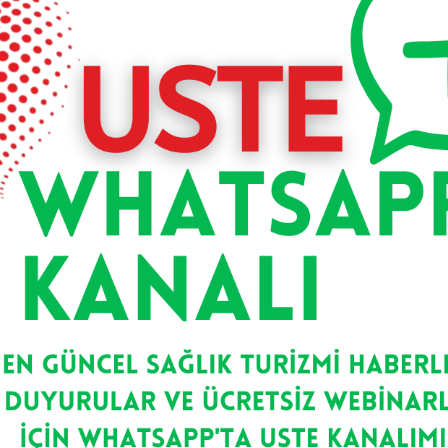
Sağlık Turizmi, Doğal Sağlık Ve
Medikal Wellness Alanında
Uluslararası İş Birliği Protokolü
İmzalandı
Uluslararası Sağlık Turizmi Enstitüsü, Doğal
Sağlık Derneği ve Alman Medikal Wellness
Derneği arasında; sağlık turizmi, doğal
Devamını Oku >