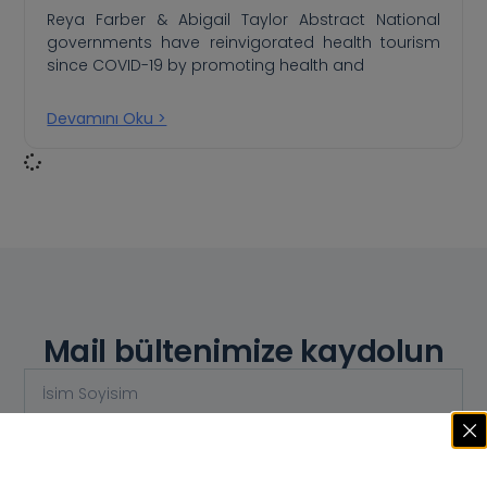
Reya Farber & Abigail Taylor Abstract National
governments have reinvigorated health tourism
since COVID-19 by promoting health and
Devamını Oku >
Mail bültenimize kaydolun