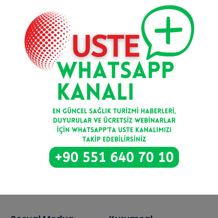
Kayıt Ol
Bize Ulaşın
Balgat Mahallesi, Ceyhun Atuf Kansu Caddesi, 36/6
Çankaya/Ankara
info@uste.org.tr
0 551 640 70 10