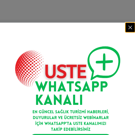
Mail bültenimize kaydolun
Kayıt Ol