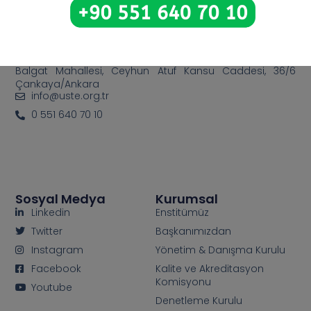
Bize Ulaşın
Balgat Mahallesi, Ceyhun Atuf Kansu Caddesi, 36/6
Çankaya/Ankara
info@uste.org.tr
0 551 640 70 10
Sosyal Medya
Kurumsal
Linkedin
Enstitümüz
Twitter
Başkanımızdan
Instagram
Yönetim & Danışma Kurulu
Facebook
Kalite ve Akreditasyon
Komisyonu
Youtube
Denetleme Kurulu