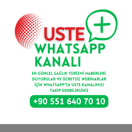
Kayıt Ol
Bize Ulaşın
Balgat Mahallesi, Ceyhun Atuf Kansu Caddesi, 36/6
Çankaya/Ankara
info@uste.org.tr
0 551 640 70 10