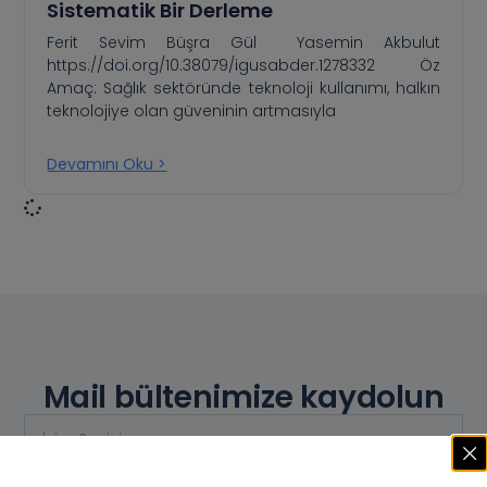
Sistematik Bir Derleme
Ferit Sevim Büşra Gül Yasemin Akbulut
https://doi.org/10.38079/igusabder.1278332 Öz
Amaç: Sağlık sektöründe teknoloji kullanımı, halkın
teknolojiye olan güveninin artmasıyla
Devamını Oku >
Mail bültenimize kaydolun