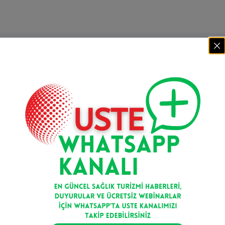
Mail bültenimize kaydolun
Kayıt Ol