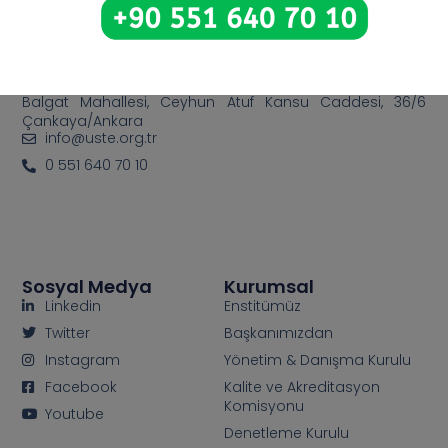
Bize Ulaşın
Balgat Mahallesi, Ceyhun Atuf Kansu Caddesi, 36/6
Çankaya/Ankara
info@uste.org.tr
0 551 640 70 10
Sosyal Medya
Kurumsal
Linkedin
Enstitümüz
Twitter
Başkanımızdan
Instagram
Yönetim & Danışma Kurulu
Facebook
Kalite ve Akreditasyon
Komisyonu
Youtube
Denetleme Kurulu