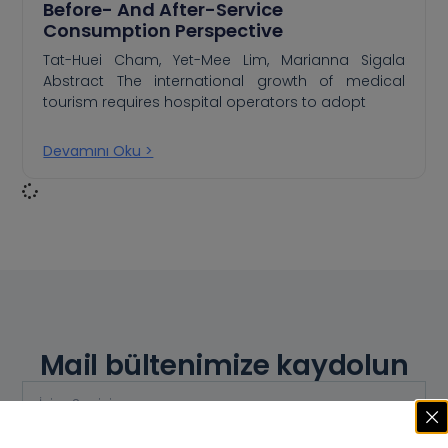
Before- And After-Service
Consumption Perspective
Tat-Huei Cham, Yet-Mee Lim, Marianna Sigala
Abstract The international growth of medical
tourism requires hospital operators to adopt
Devamını Oku >
Mail bültenimize kaydolun