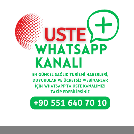
Kayıt Ol
Bize Ulaşın
Balgat Mahallesi, Ceyhun Atuf Kansu Caddesi, 36/6
Çankaya/Ankara
info@uste.org.tr
0 551 640 70 10