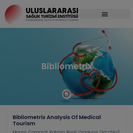
Bibliometrix
Bibliometrix Analysis Of Medical
Tourism
Maura Campra1, Patrizia Riva1, Gianluca Oricchio2,