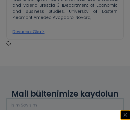
and Valerio Brescia 3 1Department of Economic
and Business Studies, University of Eastern
Piedmont Amedeo Avogadro, Novara,
Devamını Oku >
Mail bültenimize kaydolun