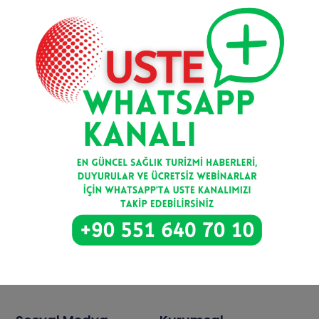
Kayıt Ol
Bize Ulaşın
Balgat Mahallesi, Ceyhun Atuf Kansu Caddesi, 36/6
Çankaya/Ankara
info@uste.org.tr
0 551 640 70 10