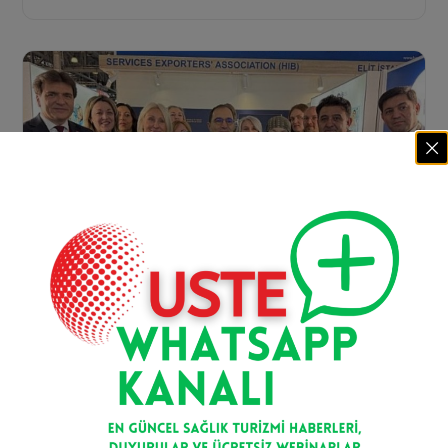
Alanya, Moskova’daki MITT Turizm
Fuarı’nda
Bu yıl Hizmet İhracatçılar Birliği’nin düzenlemiş
olduğu Rusya’nın en büyük ve en prestijli turizm