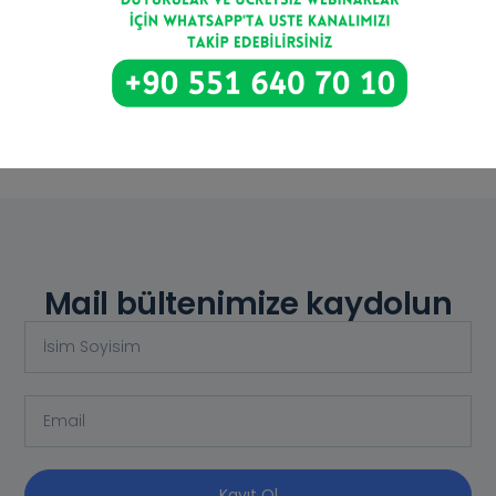
fuarlarından biri
Devamını Oku >
Mail bültenimize kaydolun
Kayıt Ol