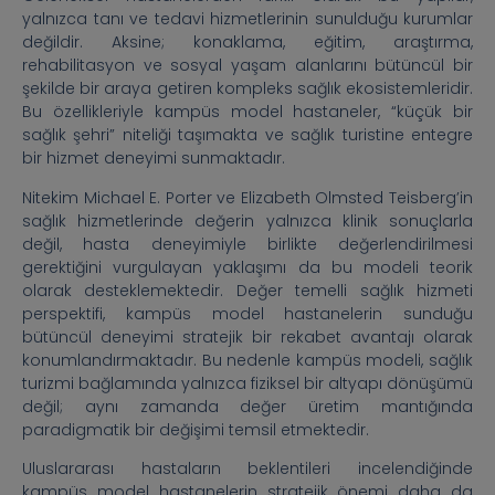
yalnızca tanı ve tedavi hizmetlerinin sunulduğu kurumlar
değildir. Aksine; konaklama, eğitim, araştırma,
rehabilitasyon ve sosyal yaşam alanlarını bütüncül bir
şekilde bir araya getiren kompleks sağlık ekosistemleridir.
Bu özellikleriyle kampüs model hastaneler, “küçük bir
sağlık şehri” niteliği taşımakta ve sağlık turistine entegre
bir hizmet deneyimi sunmaktadır.
Nitekim Michael E. Porter ve Elizabeth Olmsted Teisberg’in
sağlık hizmetlerinde değerin yalnızca klinik sonuçlarla
değil, hasta deneyimiyle birlikte değerlendirilmesi
gerektiğini vurgulayan yaklaşımı da bu modeli teorik
olarak desteklemektedir. Değer temelli sağlık hizmeti
perspektifi, kampüs model hastanelerin sunduğu
bütüncül deneyimi stratejik bir rekabet avantajı olarak
konumlandırmaktadır. Bu nedenle kampüs modeli, sağlık
turizmi bağlamında yalnızca fiziksel bir altyapı dönüşümü
değil; aynı zamanda değer üretim mantığında
paradigmatik bir değişimi temsil etmektedir.
Uluslararası hastaların beklentileri incelendiğinde
kampüs model hastanelerin stratejik önemi daha da