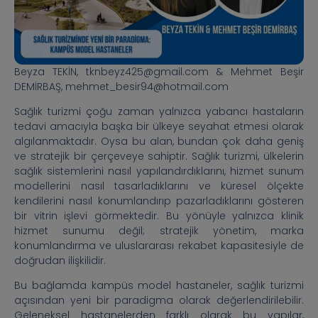
Beyza TEKİN, tknbeyz425@gmail.com & Mehmet Beşir
DEMİRBAŞ, mehmet_besir94@hotmail.com
Sağlık turizmi çoğu zaman yalnızca yabancı hastaların
tedavi amacıyla başka bir ülkeye seyahat etmesi olarak
algılanmaktadır. Oysa bu alan, bundan çok daha geniş
ve stratejik bir çerçeveye sahiptir. Sağlık turizmi, ülkelerin
sağlık sistemlerini nasıl yapılandırdıklarını, hizmet sunum
modellerini nasıl tasarladıklarını ve küresel ölçekte
kendilerini nasıl konumlandırıp pazarladıklarını gösteren
bir vitrin işlevi görmektedir. Bu yönüyle yalnızca klinik
hizmet sunumu değil; stratejik yönetim, marka
konumlandırma ve uluslararası rekabet kapasitesiyle de
doğrudan ilişkilidir.
Bu bağlamda kampüs model hastaneler, sağlık turizmi
açısından yeni bir paradigma olarak değerlendirilebilir.
Geleneksel hastanelerden farklı olarak bu yapılar,