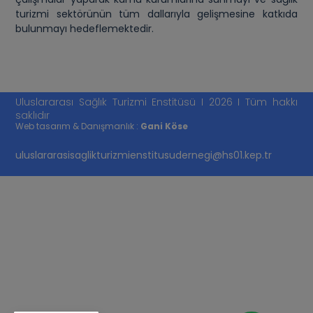
turizmi sektörünün tüm dallarıyla gelişmesine katkıda
bulunmayı hedeflemektedir.
Uluslararası Sağlık Turizmi Enstitüsü I 2026 I Tüm hakkı
saklıdır
Web tasarım & Danışmanlık :
Gani Köse
uluslararasisaglikturizmienstitusudernegi@hs01.kep.tr