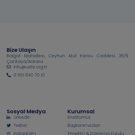
Bize Ulaşın
Balgat Mahallesi, Ceyhun Atuf Kansu Caddesi, 36/6
Çankaya/Ankara
info@uste.org.tr
0 551 640 70 10
Sosyal Medya
Kurumsal
Linkedin
Enstitümüz
Twitter
Başkanımızdan
Instagram
Yönetim & Danışma Kurulu