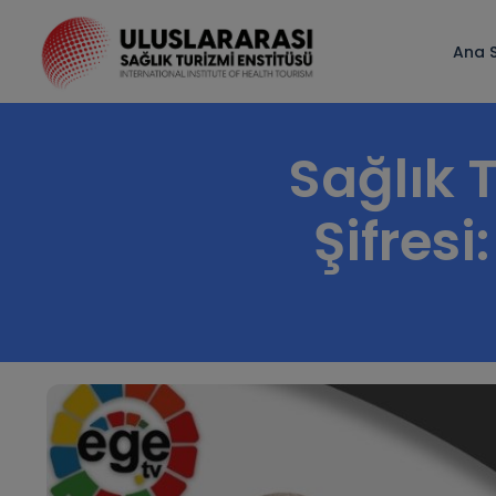
Ana 
Sağlık 
Şifresi