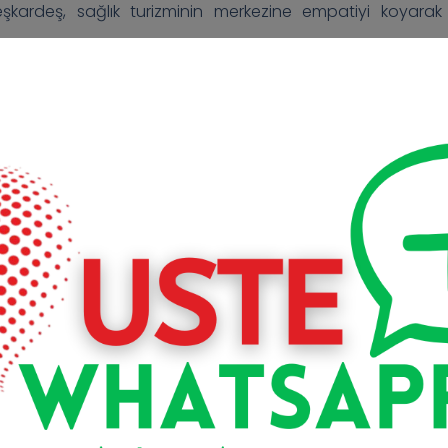
kardeş, sağlık turizminin merkezine empatiyi koyarak
gan anlardan birine eşlik etmektir. Bu süreçte sunulan şey
 Gerçek başarı, ancak empatiyle mümkün olur.”
nından ülkesine dönüşüne kadar yaşadığı tüm sürecin 
ilk teması; bir WhatsApp mesajı, bir Google araması ya da 
ında kullanılan dil, görseller, geri dönüş süresi ve yakla
 uzmanlığını değil, markanın yaklaşımını da değerlendiriy
da asıl sınav, hastanın ülkesinden çıkıp uçağa bindiği
etimi