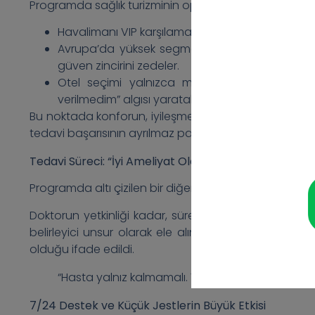
Programda sağlık turizminin operasyonel detayları değil
Havalimanı VIP karşılaması bir lüks değil, olması 
Avrupa’da yüksek segment araçlara alışmış bir 
güven zincirini zedeler.
Otel seçimi yalnızca maliyet unsuru olarak g
verilmedim” algısı yaratabilir.
Bu noktada konforun, iyileşmenin “sessiz ortağı” olduğ
tedavi başarısının ayrılmaz parçaları olarak değerlendi
Tedavi Süreci: “İyi Ameliyat Oldum” Yetmez
Programda altı çizilen bir diğer önemli konu; tıbbi ba
Doktorun yetkinliği kadar, süreç boyunca hastaya eşl
belirleyici unsur olarak ele alındı. Özellikle tedavi
olduğu ifade edildi.
“Hasta yalnız kalmamalı. Yanında biri varsa, iyil
7/24 Destek ve Küçük Jestlerin Büyük Etkisi