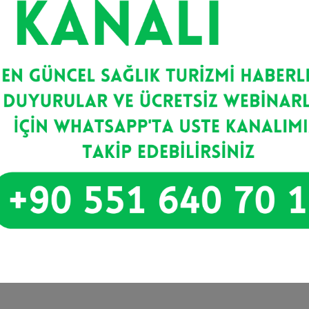
, bu detayların yarattığı algı etkisi ön plana çıkarıldı.
gereken bir standarttır.
hastanın, Türkiye’de düşük algılı bir transferle karşılanm
örülmemelidir. 3 yıldızlı bir otel, hasta açısından “de
u vurgulandı. Rahat bir uyku, steril ortam ve psikolojik huz
rildi.
şarının tek başına yeterli olmadığı gerçeğiydi.
ik eden temsilcinin yaklaşımı, şefkati ve iletişim becerisi
 sonrası ilk 48 saatin, hastanın en hassas olduğu zaman dil
eşme süreci bambaşka bir hal alır.”