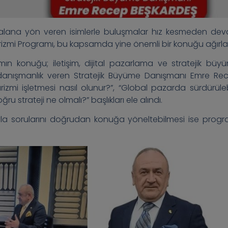
 alana yön veren isimlerle buluşmalar hız kesmeden de
izmi Programı, bu kapsamda yine önemli bir konuğu ağırla
n konuğu; iletişim, dijital pazarlama ve stratejik büy
ne danışmanlık veren Stratejik Büyüme Danışmanı Emre Re
zmi işletmesi nasıl olunur?”, “Global pazarda sürdürülebi
u strateji ne olmalı?” başlıkları ele alındı.
ısıyla sorularını doğrudan konuğa yöneltebilmesi ise progr