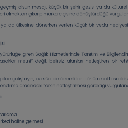
r geçmiş olsun mesajı, küçük bir şehir gezisi ya da kültürel 
ri olmaktan çıkarıp marka elçisine dönüştürdüğü vurgulan
ı ya da ülkesine dönerken verilen küçük bir veda hediyesi
isi
ürürlüğe giren Sağlık Hizmetlerinde Tanıtım ve Bilgilendi
saklar metni” değil, belirsiz alanları netleştiren bir reh
yapılan çalıştayın, bu sürecin önemli bir dönüm noktası old
ilendirme arasındaki farkın netleştirilmesi gerektiği vurguland
i:
azarlama
merkezi haline gelmesi