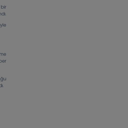
bir
dı.
yle
rme
ber
uğu
ı.