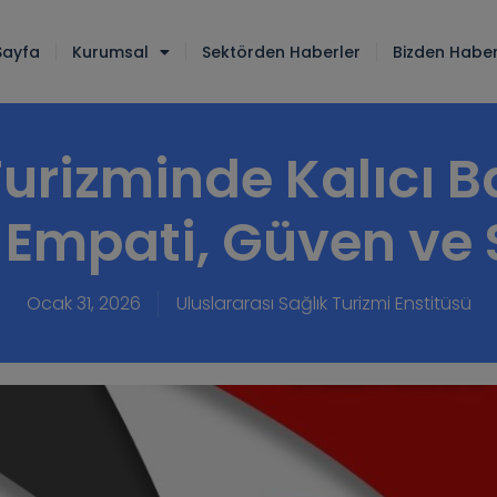
Sayfa
Kurumsal
Sektörden Haberler
Bizden Haber
Turizminde Kalıcı B
: Empati, Güven ve 
Ocak 31, 2026
Uluslararası Sağlık Turizmi Enstitüsü