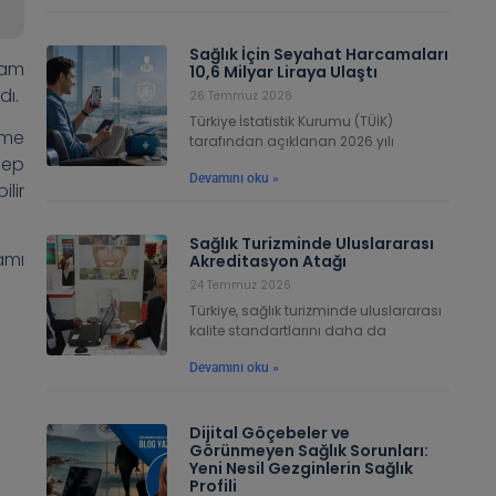
Sağlık İçin Seyahat Harcamaları
vam
10,6 Milyar Liraya Ulaştı
dı.
26 Temmuz 2026
Türkiye İstatistik Kurumu (TÜİK)
üme
tarafından açıklanan 2026 yılı
cep
Devamını oku »
lir
Sağlık Turizminde Uluslararası
amı
Akreditasyon Atağı
24 Temmuz 2026
Türkiye, sağlık turizminde uluslararası
kalite standartlarını daha da
Devamını oku »
Dijital Göçebeler ve
Görünmeyen Sağlık Sorunları:
Yeni Nesil Gezginlerin Sağlık
Profili