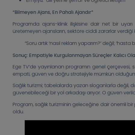
“En iyiyiz” dili yerine şeffaf ve öğretici iletişim
“Bilmeyen Ajans, En Pahalı Ajandır”
Programda ajans-klinik ilişkisine dair net bir uya
üretemeyen ajansların, sektöre ciddi zararlar verdiği i
“Soru artık ‘nasıl reklam yaparım?’ değil; ‘hasta
Sonuç: Empatiyle Kurgulanmayan Süreçler Kalıcı O
Ege TV’de yayınlanan programın genel çerçevesi, sağl
empati, güven ve doğru stratejiyle mümkün olduğun
Sağlık turizmi; tabelalarda yazan sloganlarla değil, d
güvenebileceği bir yol arkadaşı arıyor. O güven verild
Program, sağlık turizminin geleceğine dair önemli bir p
oldu.