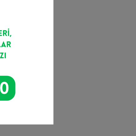
ası
ğer
ur;
 de
imi