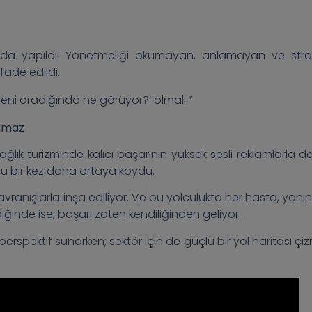
rı da yapıldı. Yönetmeliği okumayan, anlamayan ve strat
fade edildi.
 beni aradığında ne görüyor?’ olmalı.”
lamaz
ık turizminde kalıcı başarının yüksek sesli reklamlarla değ
u bir kez daha ortaya koydu.
avranışlarla inşa ediliyor. Ve bu yolculukta her hasta, yanı
iğinde ise, başarı zaten kendiliğinden geliyor.
erspektif sunarken; sektör için de güçlü bir yol haritası çiz