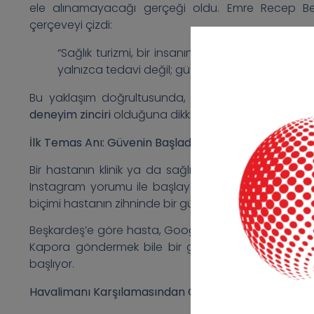
ele alınamayacağı gerçeği oldu. Emre Recep Beş
çerçeveyi çizdi:
“Sağlık turizmi, bir insanın hayatındaki en kırıl
yalnızca tedavi değil; güven, konfor ve ilgidir.
Bu yaklaşım doğrultusunda, hastanın ilk temas a
deneyim zinciri
olduğuna dikkat çekildi.
İlk Temas Anı: Güvenin Başladığı Yer
Bir hastanın klinik ya da sağlık turizmi firmasıyla 
Instagram yorumu ile başlayabiliyor. Bu ilk temas an
biçimi hastanın zihninde bir güven ölçümü yaratıyor.
Beşkardeş’e göre hasta, Google’da yalnızca doktorun
Kapora göndermek bile bir güven göstergesi olsa 
başlıyor.
Havalimanı Karşılamasından Otel Seçimine: Algı Yön