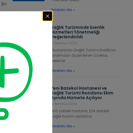
 şu
Devamını oku »
Sağlık Turizminde Esenlik
Hizmetleri Yönetmeliği
Değerlendirildi
bir
12 Temmuz 2026
Uluslararası Sağlık Turizmi Enstitüsü
tarafından düzenlenen ücretsiz
webinar
Devamını oku »
bir
şım
Yeni Bazekol Hastanesi ve
Sağlık Turizmi Rezidansı Ekim
or.
Ayında Hizmete Açılıyor
 an
12 Temmuz 2026
500 yataklı hastane, 224 dairelik
sağlık turizmi rezidansı
Devamını oku »