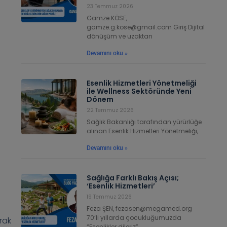
23 Temmuz 2026
Gamze KÖSE,
gamze.g.kose@gmail.com Giriş Dijital
dönüşüm ve uzaktan
Devamını oku »
Esenlik Hizmetleri Yönetmeliği
ile Wellness Sektöründe Yeni
Dönem
22 Temmuz 2026
Sağlık Bakanlığı tarafından yürürlüğe
alınan Esenlik Hizmetleri Yönetmeliği,
Devamını oku »
Sağlığa Farklı Bakış Açısı;
‘Esenlik Hizmetleri’
19 Temmuz 2026
Feza ŞEN, fezasen@megamed.org
70’li yıllarda çocukluğumuzda
rak
“Esenlikler dileriz”