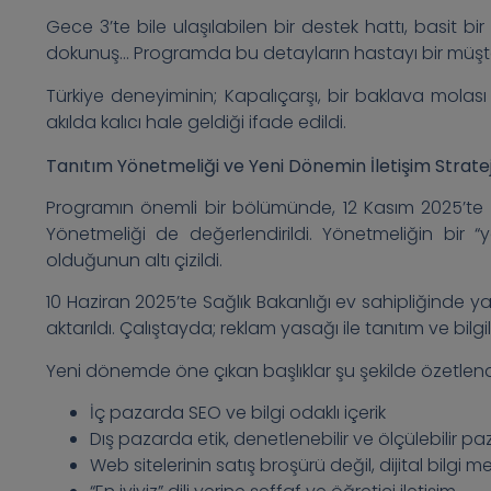
Gece 3’te bile ulaşılabilen bir destek hattı, basit bi
dokunuş… Programda bu detayların hastayı bir müşte
Türkiye deneyiminin; Kapalıçarşı, bir baklava molas
akılda kalıcı hale geldiği ifade edildi.
Tanıtım Yönetmeliği ve Yeni Dönemin İletişim Stratej
Programın önemli bir bölümünde, 12 Kasım 2025’te y
Yönetmeliği de değerlendirildi. Yönetmeliğin bir “ya
olduğunun altı çizildi.
10 Haziran 2025’te Sağlık Bakanlığı ev sahipliğinde 
aktarıldı. Çalıştayda; reklam yasağı ile tanıtım ve bilg
Yeni dönemde öne çıkan başlıklar şu şekilde özetlend
İç pazarda SEO ve bilgi odaklı içerik
Dış pazarda etik, denetlenebilir ve ölçülebilir p
Web sitelerinin satış broşürü değil, dijital bilgi 