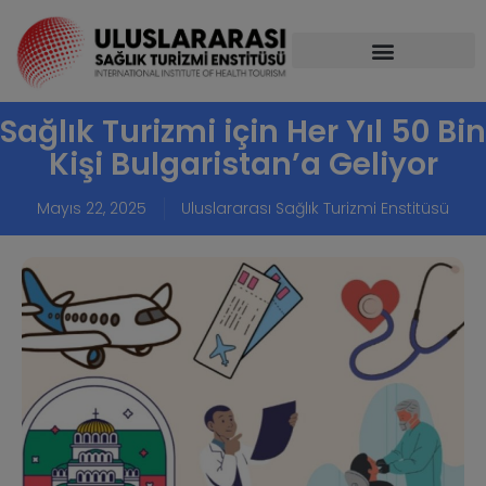
Sağlık Turizmi için Her Yıl 50 Bin
Kişi Bulgaristan’a Geliyor
Mayıs 22, 2025
Uluslararası Sağlık Turizmi Enstitüsü