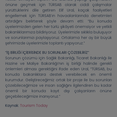
önüne geçmek için TÜRSAB olarak ciddi çalışmalar
yürüttüklerini dile getiren Elif Ural, kaçak faaliyetleri
engellemek için TÜRSAB’ın havaalanlarında denetimleri
artırdığını belirterek şöyle devam etti: “Bu konuda
üyelerimizden gelen her türlü şikâyeti önemsiyor ve yetkili
bakanlıklarımıza bildiriyoruz. Üyelerimizle sıklıkla buluşuyor
ve sorunlarımızı paylaşıyoruz. Ortalama her ay bir büyük
şehrimizde üyelerimizle toplantı yapıyoruz.”
“İŞ BİRLİĞİ İÇİERİSİNDE BU SORUNLARI ÇÖZEBİLİRİZ”
Sorunun çözümü için Sağlık Bakanlığı, Ticaret Bakanlığı ile
Hazine ve Maliye Bakanlığı’nın iş birliği halinde gerekli
önlemleri alması gerektiğini ifade eden Ural, “TÜRSAB, bu
konuda bakanlıklara destek verebilecek en önemli
kurumdur. Geliştireceğimiz ortak bir proje ile bu sorunları
çözebileceğimize ve insan sağlığını ilgilendiren bu kadar
önemli bir konuda kayıt dışı çalışanların önüne
geçebileceğimize inanıyoruz.”
Kaynak
:
Tourism Today