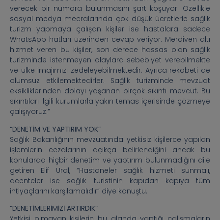
verecek bir numara bulunmasını şart koşuyor. Özellikle
sosyal medya mecralarında çok düşük ücretlerle sağlık
turizm yapmaya çalışan kişiler ise hastalara sadece
WhatsApp hatları üzerinden cevap veriyor. Merdiven altı
hizmet veren bu kişiler, son derece hassas olan sağlık
turizminde istenmeyen olaylara sebebiyet verebilmekte
ve ülke imajımızı zedeleyebilmektedir. Ayrıca rekabeti de
olumsuz etkilemektedirler. Sağlık turizminde mevzuat
eksikliklerinden dolayı yaşanan birçok sıkıntı mevcut. Bu
sıkıntıları ilgili kurumlarla yakın temas içerisinde çözmeye
çalışıyoruz.”
“DENETİM VE YAPTIRIM YOK”
Sağlık Bakanlığının mevzuatında yetkisiz kişilerce yapılan
işlemlerin cezalarının açıkça belirlendiğini ancak bu
konularda hiçbir denetim ve yaptırım bulunmadığını dile
getiren Elif Ural, “Hastaneler sağlık hizmeti sunmalı,
acenteler ise sağlık turistinin kapıdan kapıya tüm
ihtiyaçlarını karşılamalıdır” diye konuştu.
“DENETİMLERİMİZİ ARTIRDIK”
Yetkisi olmayan kişilerin bu alanda yaptığı çalışmaların