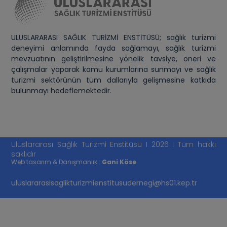
ULUSLARARASI SAĞLIK TURİZMİ ENSTİTÜSÜ; sağlık turizmi
deneyimi anlamında fayda sağlamayı, sağlık turizmi
mevzuatının geliştirilmesine yönelik tavsiye, öneri ve
çalışmalar yaparak kamu kurumlarına sunmayı ve sağlık
turizmi sektörünün tüm dallarıyla gelişmesine katkıda
bulunmayı hedeflemektedir.
Uluslararası Sağlık Turizmi Enstitüsü I 2026 I Tüm hakkı
saklıdır
Web tasarım & Danışmanlık :
Gani Köse
uluslararasisaglikturizmienstitusudernegi@hs01.kep.tr